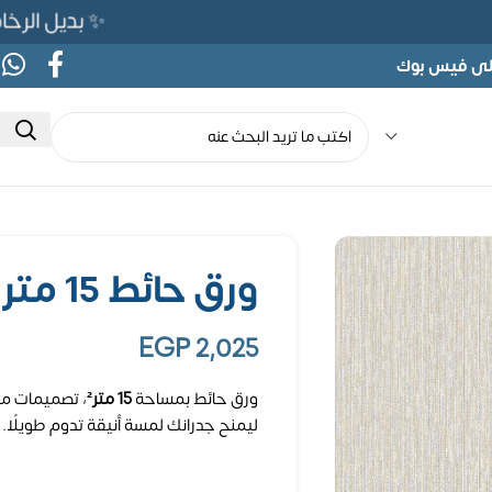
✨ بديل الرخام المرن 565ج بدلًا من 690ج لف
على فيس بوك
ورق حائط 15 متر مربع
EGP
2,025
ورق حائط بمساحة
15 متر²
، تصميمات مت
ليمنح جدرانك لمسة أنيقة تدوم طويلًا.