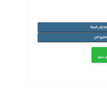
فة إلى السلة
اطلبها الان
ن ستور