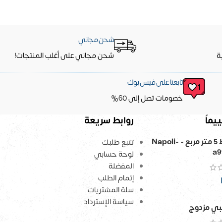
شحن مجاني
ة
شحن مجاني على أغلب المنتجات!
تابعنا على فيس بوك
خصومات تصل إلى 60%
يماً
روابط سريعة
ورق حائط 5 متر مربع - Napoli-
تتبع طلبك
a9
لوحة حسابي
المفضلة
إتمام الطلب
سلة المشتريات
سياسة الإسترداد
ي مزدوج