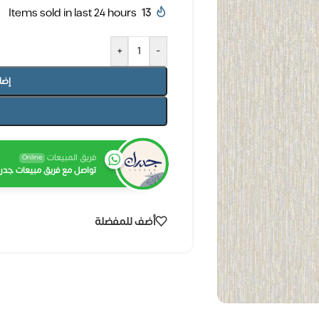
Items sold in last 24 hours
13
+
-
إضا
فريق المبيعات
Online
تواصل مع فريق مبيعات جدرا
أضف للمفضلة