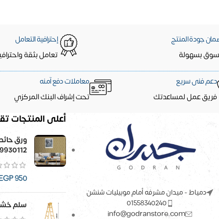
مان جودة المنتج
إحترافية التعامل
سوق بسهولة
تعامل بثقة واحترافي
دعم فنى سريع
معاملات دفع آمنه
فريق عمل لمساعدتك
تحت إشراف البنك المركزي
أعلى المنتجات تقي
9930112
EGP
950
دمياط - ميدان مشرفه أمام موبيليات شنشن
01558340240
سلم خشب
info@godranstore.com