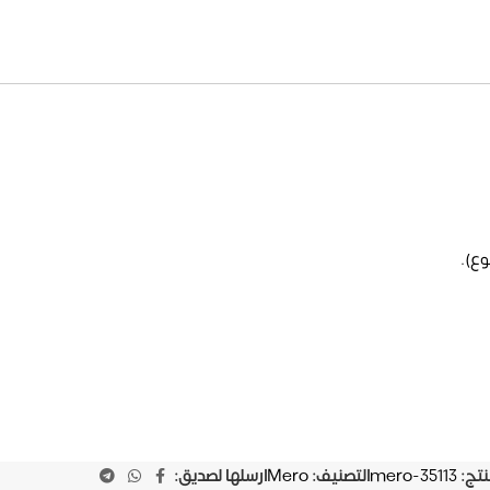
وع).
نتج:
mero-35113
التصنيف:
Mero
ارسلها لصديق: