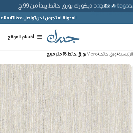
ة🔥 🏡جدد ديكورك بورق حائط يبدأ من 99ج
Skip to navigation
Skip to main content
المدونة
المتجر
من نحن
تواصل معنا
تابعنا 
أقسام الموقع
الرئيسية
/
ورق حائط
/
Mero
/
ورق حائط 15 متر مربع