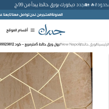
دة🔥 🏡جدد ديكورك بورق حائط يبدأ من 99ج
Skip to navigation
Skip to main content
المدونة
المتجر
من نحن
تواصل معنا
تابعنا 
أقسام الموقع
الرئيسية
/
ورق حائط
/
New Napoli
/
رول ورق حائط 5مترمربع – كود 99929812