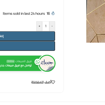
Items sold in last 24 hours
16
+
-
إضا
فريق المبيعات
Online
تواصل مع فريق مبيعات جدرا
أضف للمفضلة