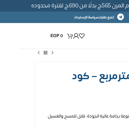
لفترة محدوده
تتبع طلبك
سياسة الإسترداد
EGP
0
ل ورق حائط 5مترمربع – كود
وعة بخامة عالية الجودة، قابل للمسح والغسيل