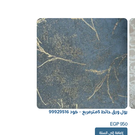
رول ورق حائط 5مترمربع – كود 99929516
EGP
950
إضافة إلى السلة