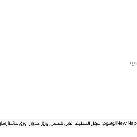
وع).
New Napo
الوسوم:
سهل التنظيف
,
قابل للغسل
,
ورق جدران
,
ورق حائط
ارسله