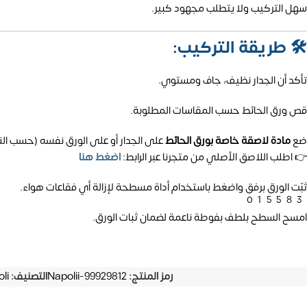
سهل التركيب ولا يتطلب مجهود كبير.
🛠️
طريقة التركيب:
تأكد أن الجدار نظيف، جاف ومستوي.
قص ورق الحائط حسب المقاسات المطلوبة.
ضع
مادة لاصقة خاصة بورق الحائط
على الجدار أو على الورق نفسه (حسب الن
👉 اطلب اللاصق الأصلي من متجرنا عبر الرابط:
اضغط هنا
ثبّت الورق برفق واضغط باستخدام أداة مسطحة لإزالة أي فقاعات هواء.
01558
امسح السطح بلطف بفوطة ناعمة لضمان ثبات الورق.
رمز المنتج:
Napolii-99929812
التصنيف:
li