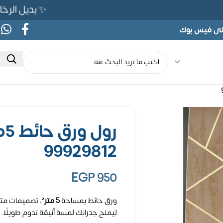
✨ بديل الرخام المرن 565ج بدلًا من 690ج 
على فيس بوك
رو
99929812
EGP
950
ورق حائط بمساحة
5 متر²
، تصميمات متن
ليمنح جدرانك لمسة أنيقة تدوم طويلًا.