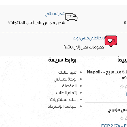
شحن مجاني
ة
شحن مجاني على أغلب المنتجات!
تابعنا على فيس بوك
خصومات تصل إلى 60%
يماً
روابط سريعة
ورق حائط 5 متر مربع - Napoli-
تتبع طلبك
a9
لوحة حسابي
المفضلة
إتمام الطلب
سلة المشتريات
سياسة الإسترداد
ي مزدوج
EGP
2,174
–
E