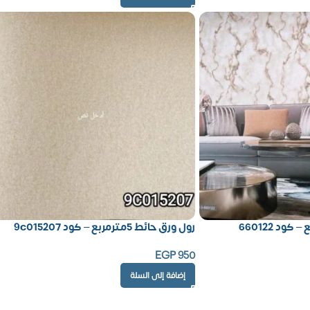
رول ورق حائط 5مترمربع – كود 9c015207
EGP
950
إضافة إلى السلة