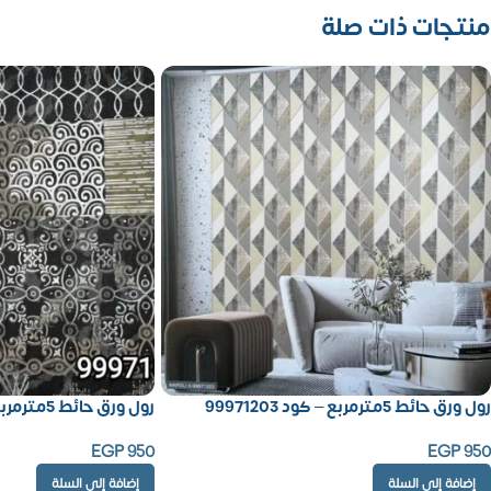
منتجات ذات صلة
رول ورق حائط 5مترمربع – كود 99971203
رول ورق حائط 5مترمربع – كود 99971007
EGP
950
EGP
950
إضافة إلى السلة
إضافة إلى السلة