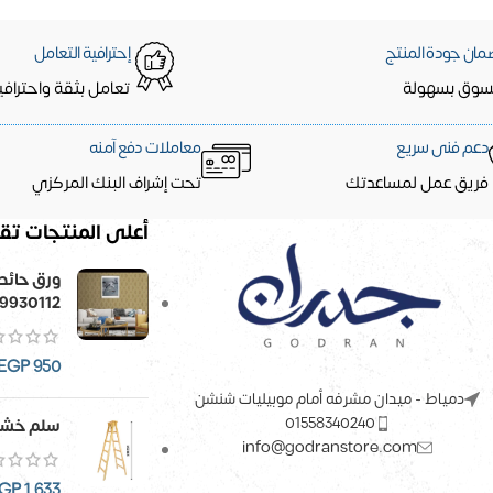
مان جودة المنتج
إحترافية التعامل
سوق بسهولة
تعامل بثقة واحترافي
دعم فنى سريع
معاملات دفع آمنه
فريق عمل لمساعدتك
تحت إشراف البنك المركزي
أعلى المنتجات تقي
9930112
EGP
950
دمياط - ميدان مشرفه أمام موبيليات شنشن
01558340240
سلم خشب
info@godranstore.com
GP
1,633