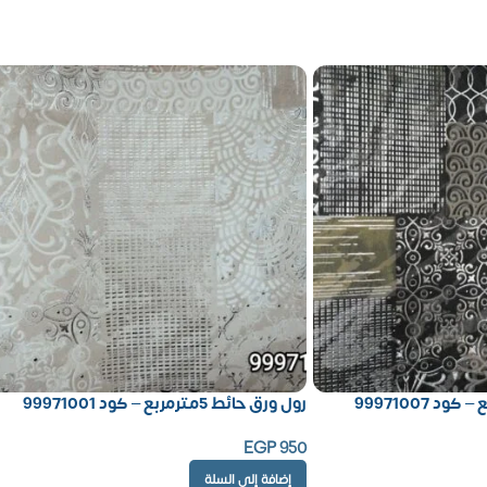
رول ورق حائط 5مترمربع – كود 99971001
EGP
950
إضافة إلى السلة