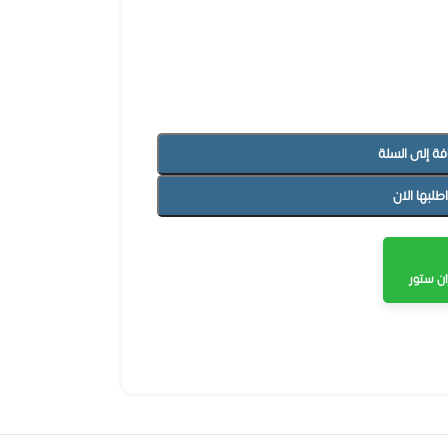
فة إلى السلة
اطلبها الان
ن ستور