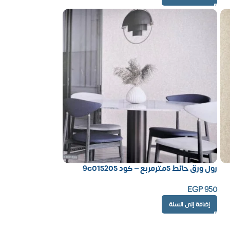
رول ورق حائط 5مترمربع – كود 9c015205
EGP
950
إضافة إلى السلة