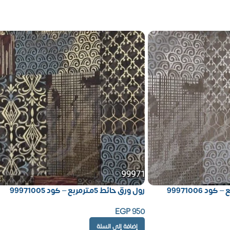
رول ورق حائط 5مترمربع – كود 99971005
EGP
950
إضافة إلى السلة