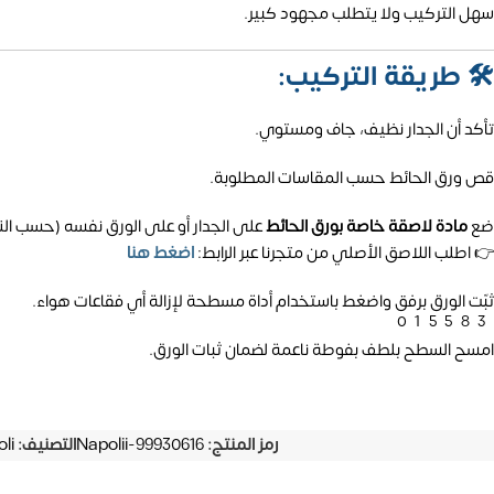
سهل التركيب ولا يتطلب مجهود كبير.
🛠️
طريقة التركيب:
تأكد أن الجدار نظيف، جاف ومستوي.
قص ورق الحائط حسب المقاسات المطلوبة.
ضع
مادة لاصقة خاصة بورق الحائط
على الجدار أو على الورق نفسه (حسب الن
👉 اطلب اللاصق الأصلي من متجرنا عبر الرابط:
اضغط هنا
ثبّت الورق برفق واضغط باستخدام أداة مسطحة لإزالة أي فقاعات هواء.
01558
امسح السطح بلطف بفوطة ناعمة لضمان ثبات الورق.
رمز المنتج:
Napolii-99930616
التصنيف:
li