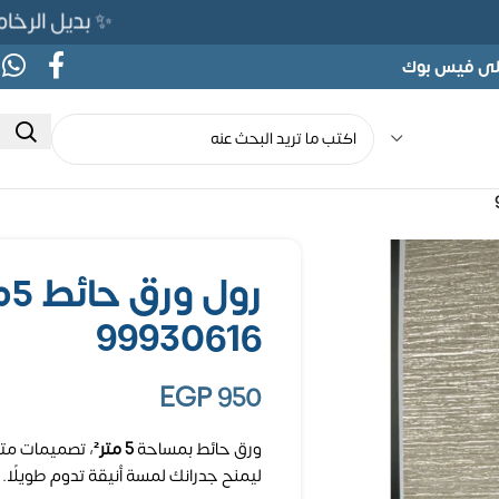
✨ بديل الرخام المرن 565ج بدلًا من 690ج لفت
على فيس بوك
رو
99930616
EGP
950
ورق حائط بمساحة
5 متر²
، تصميمات متن
ليمنح جدرانك لمسة أنيقة تدوم طويلًا.