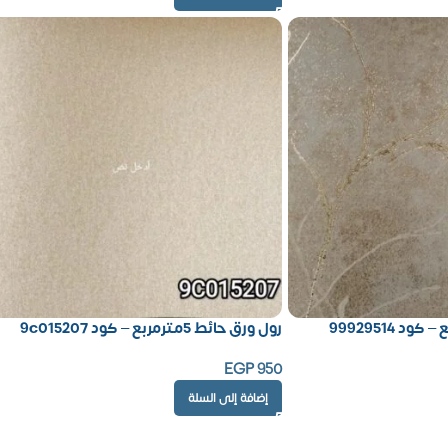
رول ورق حائط 5مترمربع – كود 9c015207
EGP
950
إضافة إلى السلة