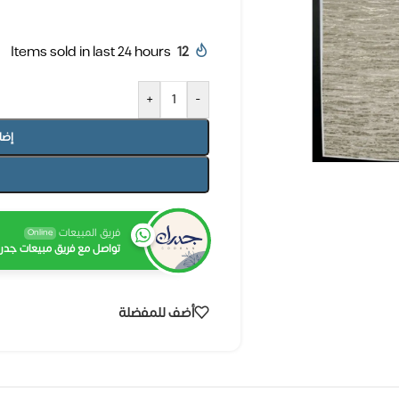
Items sold in last 24 hours
12
+
-
إضا
فريق المبيعات
Online
تواصل مع فريق مبيعات جدرا
أضف للمفضلة