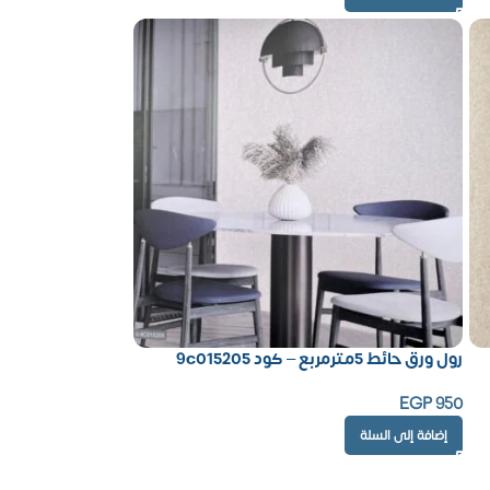
رول ورق حائط 5مترمربع – كود 9c015205
EGP
950
إضافة إلى السلة