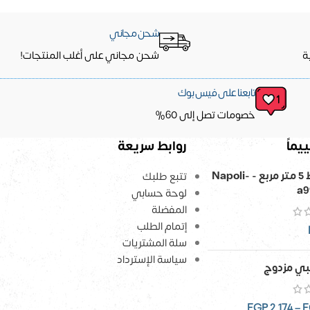
شحن مجاني
ة
شحن مجاني على أغلب المنتجات!
تابعنا على فيس بوك
خصومات تصل إلى 60%
يماً
روابط سريعة
ورق حائط 5 متر مربع - Napoli-
تتبع طلبك
a9
لوحة حسابي
المفضلة
إتمام الطلب
سلة المشتريات
سياسة الإسترداد
ي مزدوج
EGP
2,174
–
E