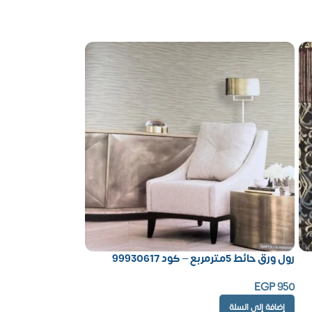
رول ورق حائط 5مترمربع – كود 99930617
EGP
950
إضافة إلى السلة