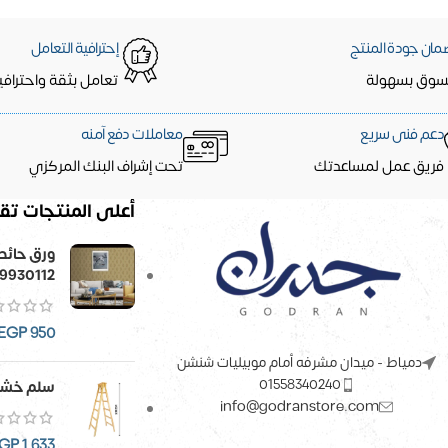
مان جودة المنتج
إحترافية التعامل
سوق بسهولة
تعامل بثقة واحترافي
دعم فنى سريع
معاملات دفع آمنه
فريق عمل لمساعدتك
تحت إشراف البنك المركزي
أعلى المنتجات تقي
9930112
EGP
950
دمياط - ميدان مشرفه أمام موبيليات شنشن
01558340240
سلم خشب
info@godranstore.com
GP
1,633