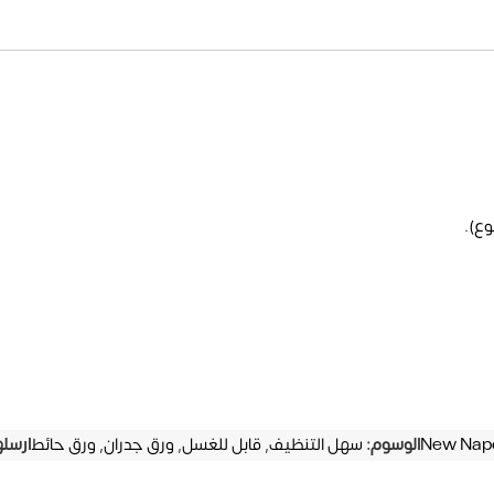
وع).
New Napo
الوسوم:
سهل التنظيف
,
قابل للغسل
,
ورق جدران
,
ورق حائط
ارسله