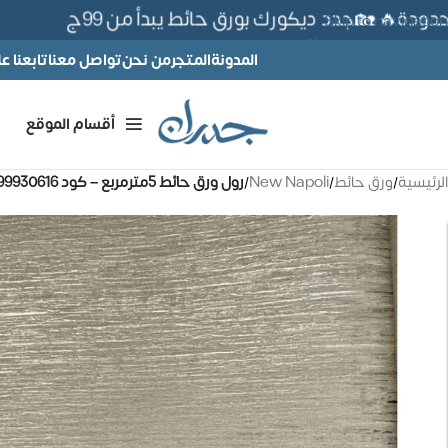
ة🔥 🏡جدد ديكورك بورق حائط يبدأ من 99ج
Skip to navigation
Skip to main content
المدونة
المتجر
من نحن
تواصل معنا
تابعنا 
أقسام الموقع
الرئيسية
/
ورق حائط
/
New Napoli
/
رول ورق حائط 5مترمربع – كود 99930616