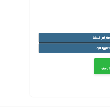
فة إلى السلة
اطلبها الان
ن ستور