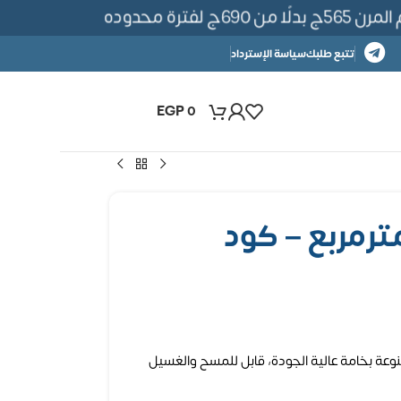
رة محدوده
تتبع طلبك
سياسة الإسترداد
EGP
0
ل ورق حائط 5مترمربع – كود
وعة بخامة عالية الجودة، قابل للمسح والغسيل