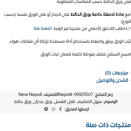
قص ورق الحائط حسب المقاسات المطلوبة.
ضع
مادة لاصقة خاصة بورق الحائط
على الجدار أو على الورق نفسه (حسب
النوع).
👉 اطلب اللاصق الأصلي من متجرنا عبر الرابط:
اضغط هنا
ثبّت الورق برفق واضغط باستخدام أداة مسطحة لإزالة أي فقاعات هواء.
امسح السطح بلطف بفوطة ناعمة لضمان ثبات الورق.
مراجعات (0)
الشحن والتوصيل
رمز المنتج:
Napolii-99929507
التصنيف:
New Napoli
الوسوم:
سهل التنظيف
,
قابل للغسل
,
ورق جدران
,
ورق حائط
ارسلها لصديق:
منتجات ذات صلة