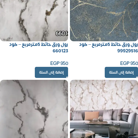
رول ورق حائط 5مترمربع – كود
رول ورق حائط 5مترمربع – كود
660123
99929516
EGP
950
EGP
950
إضافة إلى السلة
إضافة إلى السلة