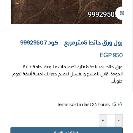
تكبير الصورة
رول ورق حائط 5مترمربع – كود 99929507
EGP
950
ورق حائط بمساحة
5 متر²
، تصميمات متنوعة بخامة عالية
الجودة، قابل للمسح والغسيل ليمنح جدرانك لمسة أنيقة تدوم
طويلًا.
Items sold in last 24 hours
15
+
-
إضافة إلى السلة