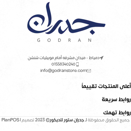
دمياط - ميدان مشرفه أمام موبيليات شنشن
01558340240
info@godranstore.com
أعلى المنتجات تقييماً
روابط سريعة
روابط تهمك
جميع الحقوق محفوظة
لـ
جدران ستور للديكور
© 2023
تصميم |
PlanPOS