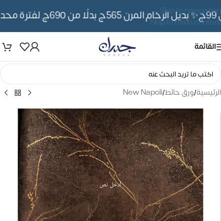
Skip to navigation
✨ بديل الرخام المرن 565ج بدلًا من 690ج لفترة محدوده
Skip to main content
القائمة
الرئيسية
/
ورق حائط
/
New Napoli