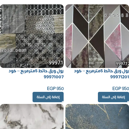
01558
Store.com
رول ورق حائط 5مترمربع – كود
رول ورق حائط 5مترمربع – كود
99971007
99971201
EGP
950
EGP
950
إضافة إلى السلة
إضافة إلى السلة