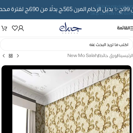
Skip to navigation
✨ بديل الرخام المرن 565ج بدلًا من 690ج لفترة محدوده
Skip to main content
القائمة
الرئيسية
/
ورق حائط
/
New Mo Salah