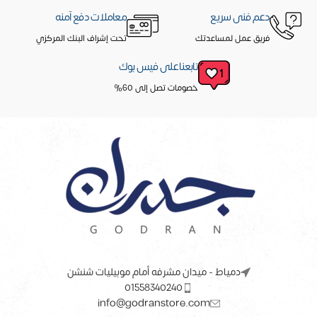
دعم فنى سريع
معاملات دفع آمنه
فريق عمل لمساعدتك
تحت إشراف البنك المركزي
تابعنا على فيس بوك
خصومات تصل إلى 60%
دمياط - ميدان مشرفه أمام موبيليات شنشن
01558340240
info@godranstore.com