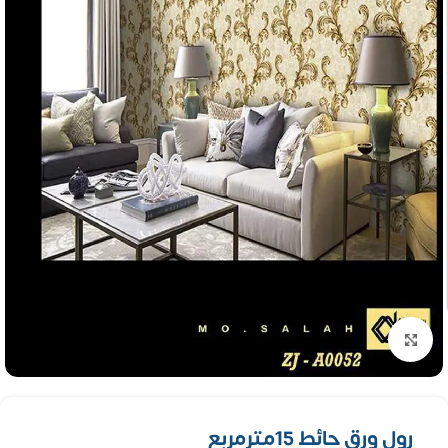
تكبير الصورة
رول ورق حائط 15مترمربع