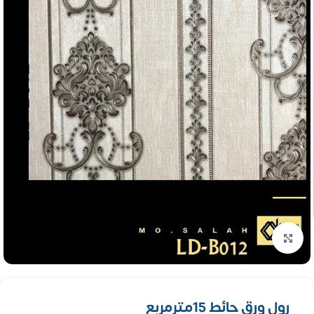
تكبير الصورة
رول ورق حائط 15مترمربع