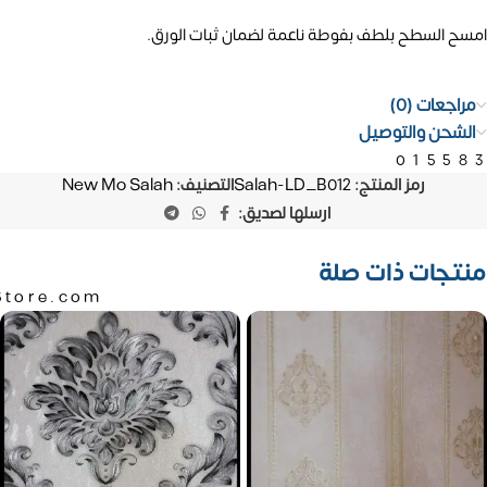
امسح السطح بلطف بفوطة ناعمة لضمان ثبات الورق.
مراجعات (0)
الشحن والتوصيل
01558
رمز المنتج:
Salah-LD_B012
التصنيف:
New Mo Salah
ارسلها لصديق:
منتجات ذات صلة
Store.com