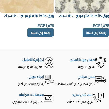
ورق حائط 15 متر مربع – كلاسيك
ورق حائط 15 متر مربع – كلاسيك
EGP
1,475
EGP
1,475
إضافة إلى السلة
إضافة إلى السلة
ضمان جودة المنتج
إحترافية التعامل
تسوق بسهولة
تعامل بثقة واحترافية
شحن مجاني
إرجاع سهل
شحن مجاني على أغلب المنتجات!
إسترد طلبك بكل أمان
دعم فنى سريع
معاملات دفع آمنه
فريق عمل لمساعدتك
تحت إشراف البنك المركزي