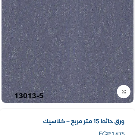
تكبير الصورة
ورق حائط 15 متر مربع – كلاسيك
EGP
1,475