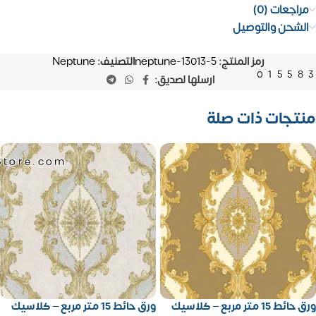
مراجعات (0)
الشحن والتوصيل
رمز المنتج:
neptune-13013-5
التصنيف:
Neptune
01558
ارسلها لصديق:
منتجات ذات صلة
Store.com
ورق حائط 15 متر مربع – كلاسيك
ورق حائط 15 متر مربع – كلاسيك