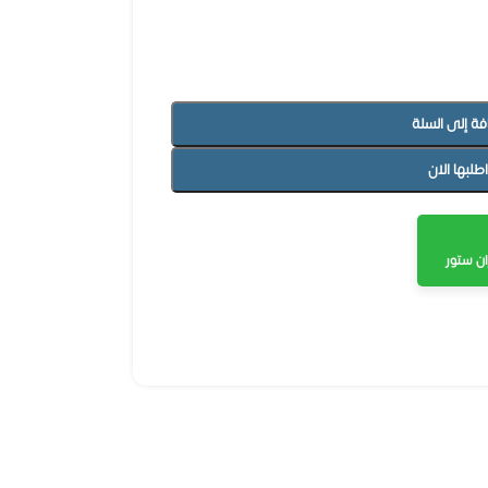
فة إلى السلة
اطلبها الان
ن ستور