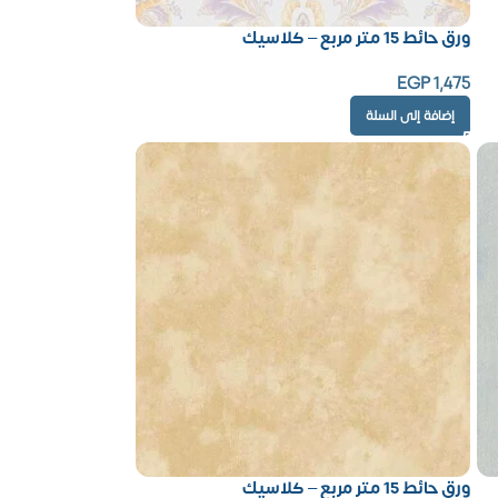
ورق حائط 15 متر مربع – كلاسيك
EGP
1,475
إضافة إلى السلة
ورق حائط 15 متر مربع – كلاسيك