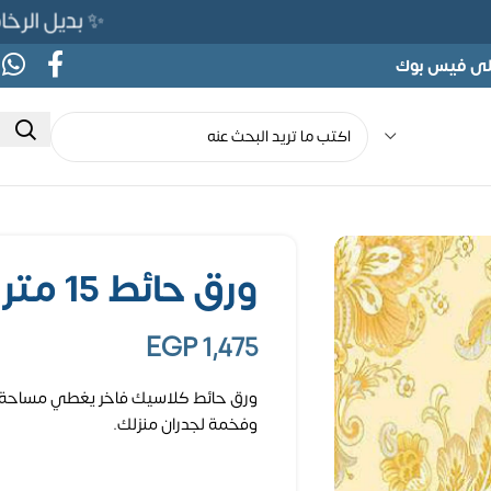
✨ بديل الرخام المرن 565ج بدلًا من 690ج ل
على فيس بوك
ورق حائط 15 متر مربع – كلاسيك
EGP
1,475
وفخمة لجدران منزلك.