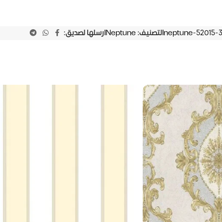
neptune-52015-
التصنيف:
Neptune
ارسلها لصديق: