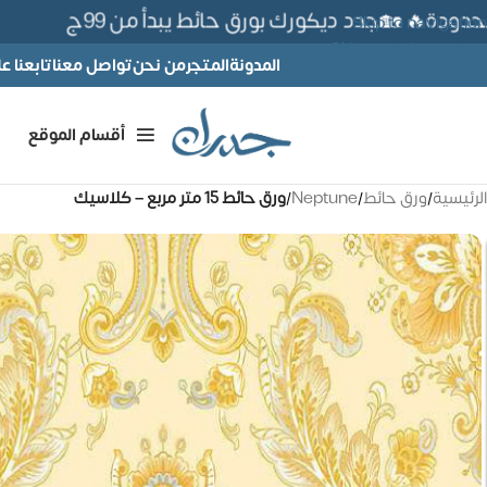
ة🔥 🏡جدد ديكورك بورق حائط يبدأ من 99ج
Skip to navigation
Skip to main content
المدونة
المتجر
من نحن
تواصل معنا
تابعنا 
أقسام الموقع
الرئيسية
/
ورق حائط
/
Neptune
/
ورق حائط 15 متر مربع – كلاسيك