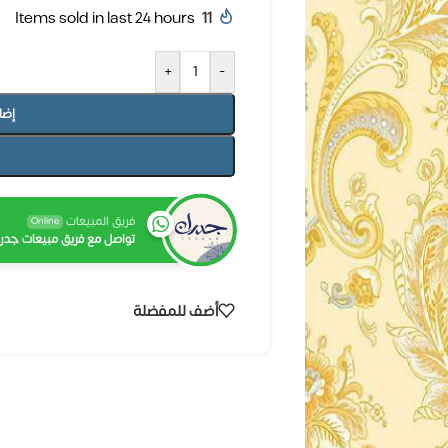
Items sold in last 24 hours
11
+
-
إضا
فريق المبيعات
Online
تواصل مع فريق مبيعات جدرا
أضف للمفضلة