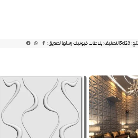
نتج:
3d28
التصنيف:
بلاطات فيوتيك
ارسلها لصديق: