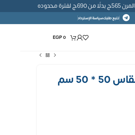
ة محدوده
تتبع طلبك
سياسة الإسترداد
EGP
0
* 50 سم