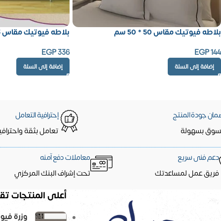
بلاطه فيوتيك مقاس 50 * 50 سم
بلاطه فيوتيك مقاس 77.3 * 77.3 سم
EGP
336
EGP
144
إضافة إلى السلة
إضافة إلى السلة
مان جودة المنتج
إحترافية التعامل
سوق بسهولة
تعامل بثقة واحترافي
دعم فنى سريع
معاملات دفع آمنه
فريق عمل لمساعدتك
تحت إشراف البنك المركزي
أعلى المنتجات تقي
وزرة فيو