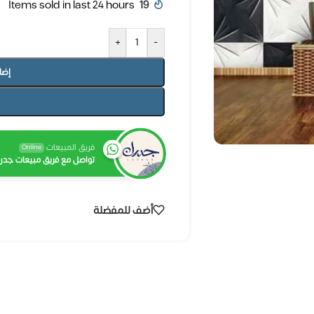
Items sold in last 24 hours
19
+
-
إضا
فريق المبيعات
Online
تواصل مع فريق مبيعات جدرا
أضف للمفضلة