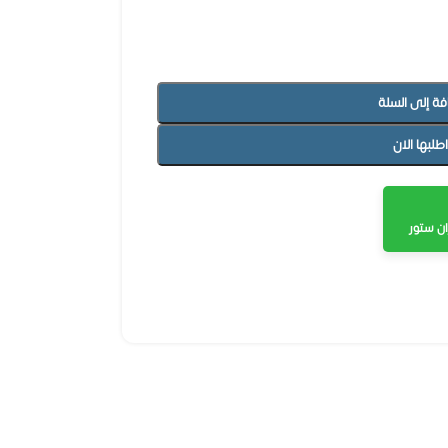
فة إلى السلة
اطلبها الان
ن ستور