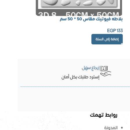
بلاطه فيوتيك مقاس 50 * 50 سم
EGP
133
إضافة إلى السلة
إرجاع سهل
إسترد طلبك بكل أمان
روابط تهمك
المدونة