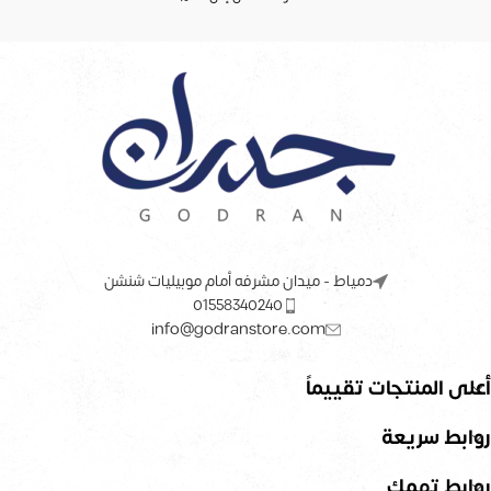
دمياط - ميدان مشرفه أمام موبيليات شنشن
01558340240
info@godranstore.com
أعلى المنتجات تقييماً
روابط سريعة
روابط تهمك