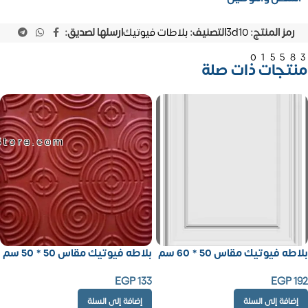
رمز المنتج:
3d10
التصنيف:
بلاطات فيوتيك
ارسلها لصديق:
01558
منتجات ذات صلة
Store.com
بلاطه فيوتيك مقاس 50 * 60 سم
بلاطه فيوتيك مقاس 50 * 50 سم
EGP
133
EGP
192
إضافة إلى السلة
إضافة إلى السلة