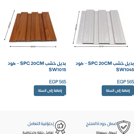
بديل خشب SPC 20CM – كود
بديل خشب SPC 20CM – كود
SW1015
SW1045
EGP
565
EGP
565
إضافة إلى السلة
إضافة إلى السلة
ضمان جودة المنتج
إحترافية التعامل
تسوق بسهولة
تعامل بثقة واحترافية