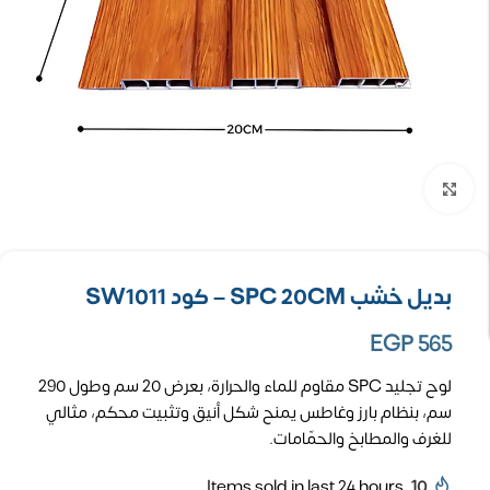
تكبير الصورة
بديل خشب SPC 20CM – كود SW1011
EGP
565
لوح تجليد SPC مقاوم للماء والحرارة، بعرض 20 سم وطول 290
سم، بنظام بارز وغاطس يمنح شكل أنيق وتثبيت محكم، مثالي
للغرف والمطابخ والحمّامات.
Items sold in last 24 hours
10