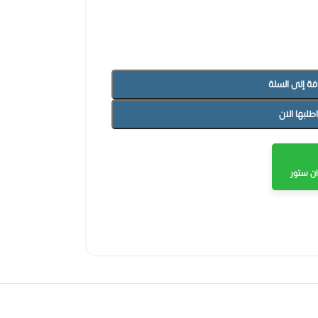
فة إلى السلة
اطلبها الان
ن ستور