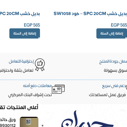
بديل خشب SPC 20CM – كود SW1058
بديل خشب SPC 20CM – كود SW1057
EGP
565
EGP
565
إضافة إلى السلة
إضافة إلى السلة
مان جودة المنتج
إحترافية التعامل
سوق بسهولة
تعامل بثقة واحترافي
دعم فنى سريع
معاملات دفع آمنه
فريق عمل لمساعدتك
تحت إشراف البنك المركزي
أعلى المنتجات تقي
9930112