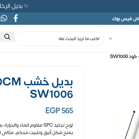
✨ بديل الرخام المرن 565ج بدلًا من 690ج
على فيس بوك
SW1006
EGP
565
يمنح شكل أنيق وتثبيت محكم، مثالي لل