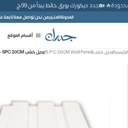
دة🔥 🏡جدد ديكورك بورق حائط يبدأ من 99ج
Skip to navigation
Skip to main content
المدونة
المتجر
من نحن
تواصل معنا
تابعنا 
أقسام الموقع
الرئيسية
/
بديل خشب
/
S.P.C 20CM Wall Panel
/
بديل خشب SPC 20CM – كود SW1006