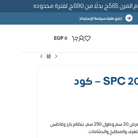
 لفترة محدوده
تتبع طلبك
سياسة الإسترداد
EGP
0
بديل خشب SPC 20CM – كود
لوح تجليد SPC مقاوم للماء والحرارة، بعرض 20 سم وطول 290 سم، بنظام بارز وغاطس
غرف والمطابخ والحمّامات.