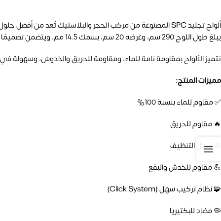
ألواح تجليد SPC المصنوعة من مركب الحجر والبلاستيك تُعد من أفضل حلول تغطية الجدران الداخلية، حيث تجمع بين الشكل الجمالي والأداء العملي.
يبلغ طول اللوح 290 سم، وعرضه 20 سم، بسمك 14.5 مم، ويتضمن تصميمًا بارزًا وغاطسًا يمنح مظهرًا ديكوريًا فاخرًا ومتماسكًا.
تتميز الألواح بمقاومة تامة للماء، ومقاومة للحريق والخدوش، وسهولة في ال
مميزات المنتج:
✅ مقاوم للماء بنسبة 100%
🔥 مقاوم للحريق
🧼 سهل التنظيف
💪 مقاوم للخدش والبقع
🧩 نظام تركيب سهل (Click System)
🦠 مضاد للبكتيريا