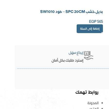
بديل خشب SPC 20CM – كود SW1010
EGP
565
إضافة إلى السلة
إرجاع سهل
إسترد طلبك بكل أمان
روابط تهمك
المدونة
المتجر