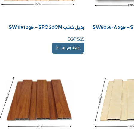
بديل خشب SPC 20CM – كود SW1161
EGP
565
إضافة إلى السلة