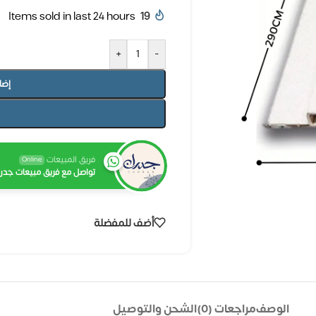
Items sold in last 24 hours
19
+
-
إضا
فريق المبيعات
Online
تواصل مع فريق مبيعات جدرا
أضف للمفضلة
الوصف
مراجعات (0)
الشحن والتوصيل