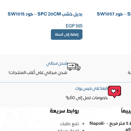
بديل خشب SPC 20CM – كود SW1015
EGP
565
إضافة إلى السلة
شحن مجاني
ة
شحن مجاني على أغلب المنتجات!
تابعنا على فيس بوك
خصومات تصل إلى 60%
يماً
روابط سريعة
ورق حائط 5 متر مربع - Napoli-
تتبع طلبك
a9
لوحة حسابي