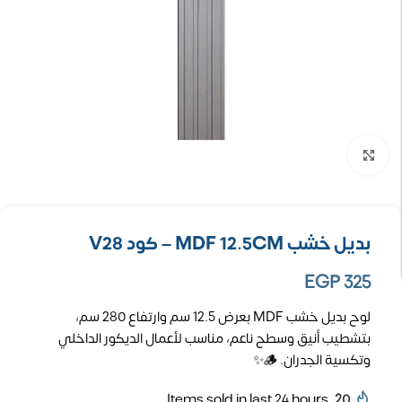
تكبير الصورة
بديل خشب MDF 12.5CM – كود V28
EGP
325
لوح بديل خشب MDF بعرض 12.5 سم وارتفاع 280 سم،
بتشطيب أنيق وسطح ناعم، مناسب لأعمال الديكور الداخلي
وتكسية الجدران. 🪵✨
Items sold in last 24 hours
20