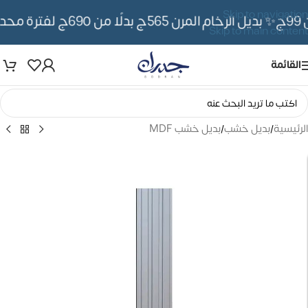
Skip to navigation
✨ بديل الرخام المرن 565ج بدلًا من 690ج لفترة محدوده
Skip to main content
القائمة
الرئيسية
/
بديل خشب
/
بديل خشب MDF