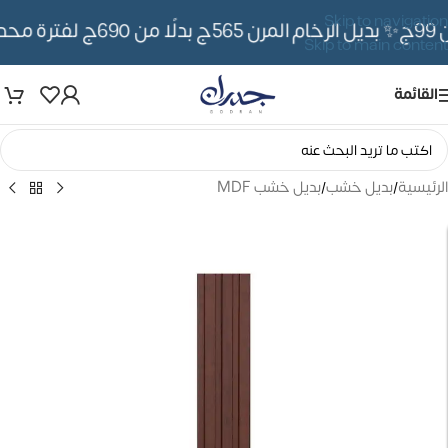
Skip to navigation
✨ بديل الرخام المرن 565ج بدلًا من 690ج لفترة محدوده
Skip to main content
القائمة
الرئيسية
/
بديل خشب
/
بديل خشب MDF