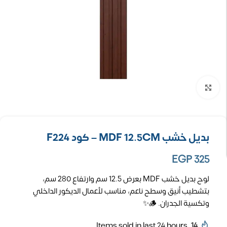
تكبير الصورة
بديل خشب MDF 12.5CM – كود F224
EGP
325
لوح بديل خشب MDF بعرض 12.5 سم وارتفاع 280 سم،
بتشطيب أنيق وسطح ناعم، مناسب لأعمال الديكور الداخلي
وتكسية الجدران. 🪵✨
Items sold in last 24 hours
14