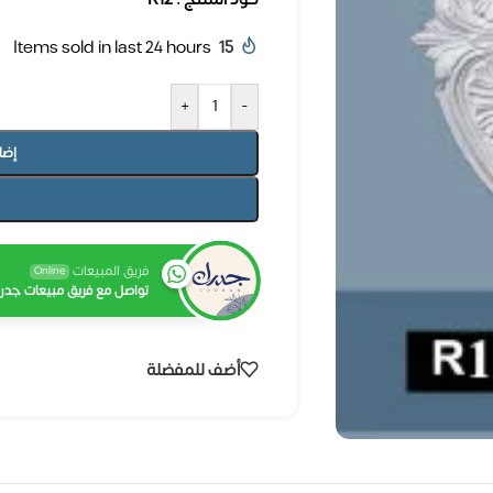
Items sold in last 24 hours
15
+
-
إضا
فريق المبيعات
Online
تواصل مع فريق مبيعات جدرا
أضف للمفضلة