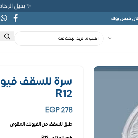
✨ بديل الرخام المرن 565ج بدلًا من 690ج 
على فيس بوك
R12
EGP
278
طبق للسقف من الفيوتك المقوى
كود المنتج : R12