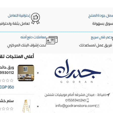
مان جودة المنتج
إحترافية التعامل
سوق بسهولة
تعامل بثقة واحترافي
دعم فنى سريع
معاملات دفع آمنه
فريق عمل لمساعدتك
تحت إشراف البنك المركزي
أعلى المنتجات تقي
9930112
EGP
950
دمياط - ميدان مشرفه أمام موبيليات شنشن
01558340240
سلم خشب
info@godranstore.com