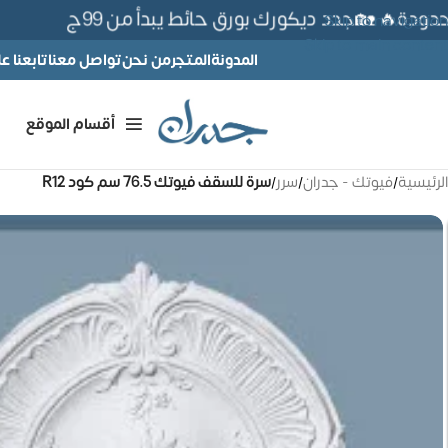
دة🔥 🏡جدد ديكورك بورق حائط يبدأ من 99ج
Skip to navigation
Skip to main content
المدونة
المتجر
من نحن
تواصل معنا
تابعنا 
أقسام الموقع
الرئيسية
/
فيوتك - جدران
/
سرر
/
سرة للسقف فيوتك 76.5 سم كود R12