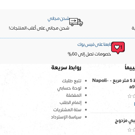
شحن مجاني
ة
شحن مجاني على أغلب المنتجات!
تابعنا على فيس بوك
خصومات تصل إلى 60%
يماً
روابط سريعة
ورق حائط 5 متر مربع - Napoli-
تتبع طلبك
a9
لوحة حسابي
المفضلة
إتمام الطلب
سلة المشتريات
سياسة الإسترداد
ي مزدوج