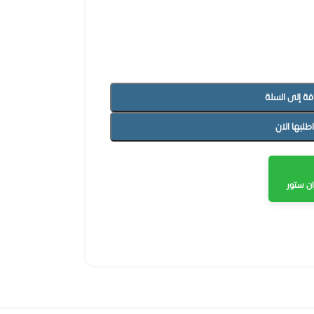
فة إلى السلة
اطلبها الان
ن ستور