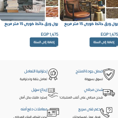
رول ورق حائط كورى 15 متر مربع
رول ورق حائط كورى 15 متر مربع
EGP
1,475
EGP
1,475
إضافة إلى السلة
إضافة إلى السلة
ضمان جودة المنتج
إحترافية التعامل
تسوق بسهولة
تعامل بثقة واحترافية
شحن مجاني
إرجاع سهل
شحن مجاني على أغلب المنتجات!
إسترد طلبك بكل أمان
دعم فنى سريع
معاملات دفع آمنه
فريق عمل لمساعدتك
تحت إشراف البنك المركزي