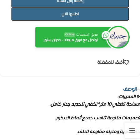
إضافة إلى السلة
اطلبها الان
فريق المبيعات
Online
تواصل مع فريق مبيعات جدران ستور
أضف للمفضلة
الوصف
✨ المميزات:
مساحة تغطي 10 متر² تكفي لتجديد جدار كامل.
تصميمات متنوعة تناسب جميع أنماط الديكور.
خامة قوية ومتينة مقاومة للتلف.