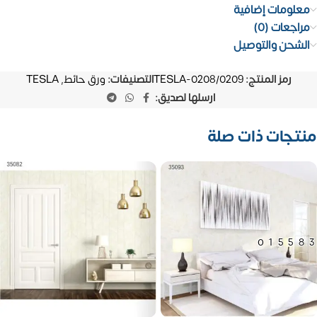
معلومات إضافية
مراجعات (0)
الشحن والتوصيل
رمز المنتج:
TESLA-0208/0209
التصنيفات:
ورق حائط
,
TESLA
ارسلها لصديق:
منتجات ذات صلة
01558