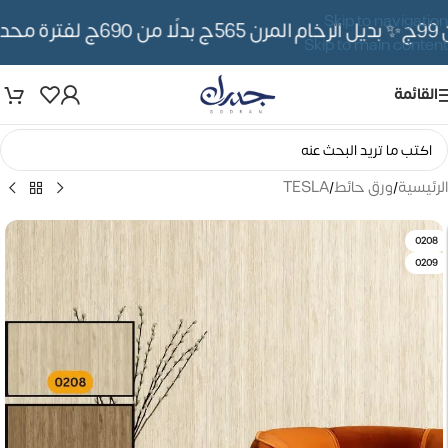
Skip to navigation
✨ بديل الرخام المرن 565ج بدلًا من 690ج لفترة محدوده
Skip to main content
القائمة
الرئيسية
/
ورق حائط
/
TESLA
0208
0209