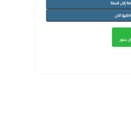
فة إلى السلة
اطلبها الان
ن ستور