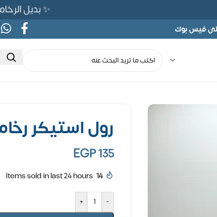
✨ بديل الرخام المرن 565ج بدلًا من 690ج لف
على فيس بوك
رول استيكر رخامي
EGP
135
Items sold in last 24 hours
14
+
-