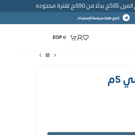
ترة محدوده
تتبع طلبك
سياسة الإسترداد
EGP
0
 5م