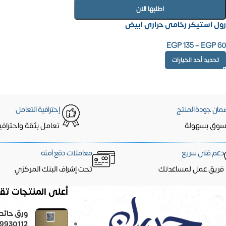
اطلبها الان
رول استيكر رخامي حراري ابيض
EGP
135
–
EGP
60
تحديد أحد الخيارات
مان جودة المنتج
إحترافية التعامل
سوق بسهولة
تعامل بثقة واحترافي
دعم فنى سريع
معاملات دفع آمنه
فريق عمل لمساعدتك
تحت إشراف البنك المركزي
أعلى المنتجات تقي
9930112