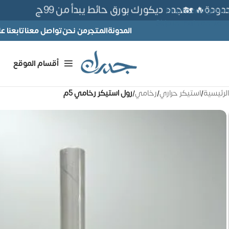
ة🔥 🏡جدد ديكورك بورق حائط يبدأ من 99ج
Skip to navigation
Skip to main content
المدونة
المتجر
من نحن
تواصل معنا
تابعنا 
أقسام الموقع
الرئيسية
/
استيكر حراري
/
رخامي
/
رول استيكر رخامي 5م