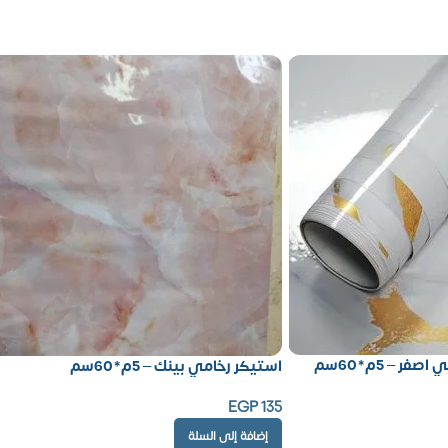
 – 5م*60سم
استيكر رخامي بينك – 5م*60سم
EGP
135
إضافة إلى السلة