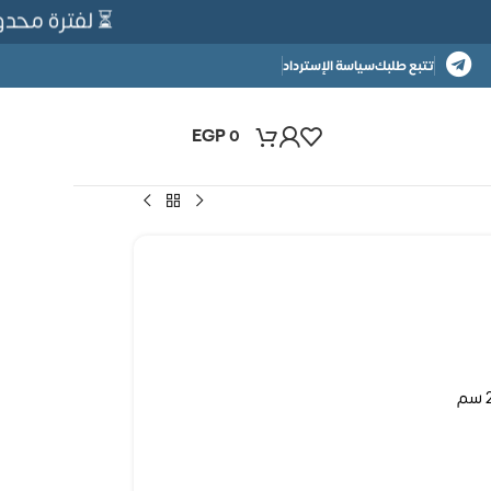
⏳ لفترة محدودة
تتبع طلبك
سياسة الإسترداد
EGP
0