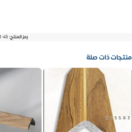
رمز المنتج:
45-R
منتجات ذات صلة
01558