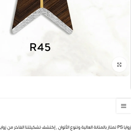
تكبير الصورة
زوايا PS تمتاز بالمتانة العالية وتنوع الألوان , إكتشف تشكيلتنا الفاخر من زوايا ال PS لتضفى لمسه جمالية على منزلك.