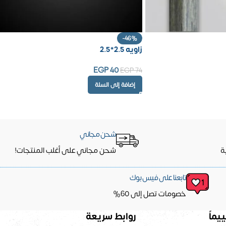
-46%
زاويه 2.5*2.5
EGP
40
EGP
74
إضافة إلى السلة
شحن مجاني
ة
شحن مجاني على أغلب المنتجات!
تابعنا على فيس بوك
خصومات تصل إلى 60%
يماً
روابط سريعة