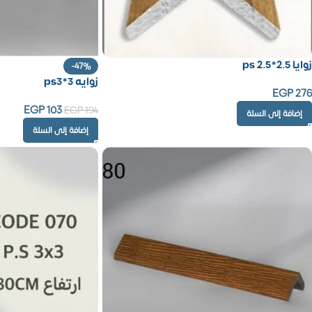
زوايا ps 2.5*2.5
-47%
زوايه ps3*3
EGP
276
EGP
103
EGP
194
إضافة إلى السلة
إضافة إلى السلة