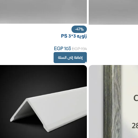
-47%
زاويه PS 3*3
EGP
103
EGP
194
إضافة إلى السلة