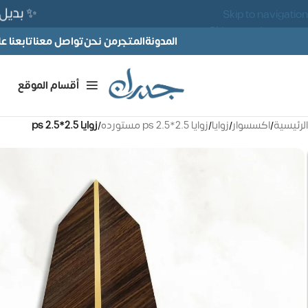
✨ بديل الرخام المرن 565ج
Skip to navigation
Skip to main content
المدونة
المتجر
من نحن
تواصل معنا
تابعنا 
أقسام الموقع
الرئيسية
/
اكسسوار
/
زوايا
/
زوايا 2.5*2.5 ps مستورده
/
زوايا ps 2.5*2.5