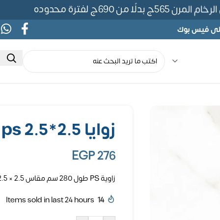
 بدلًا من 690ج لفترة محدوده
على فيس بوك
زوايا ps 2.5*2.5
EGP
276
زاوية PS طول 280 سم مقاس 2.5 × 2.5 سم
Items sold in last 24 hours
14