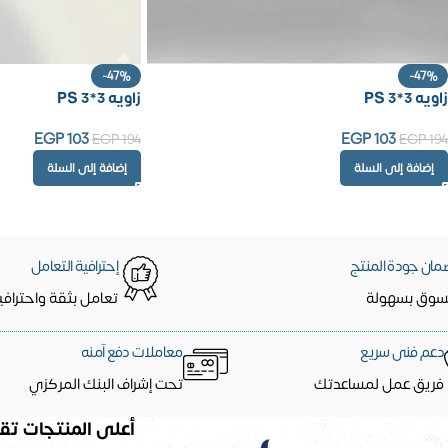
-47%
-47%
زاويه PS 3*3
زاويه PS 3*3
EGP
103
EGP
103
EGP
194
EGP
194
إضافة إلى السلة
إضافة إلى السلة
مان جودة المنتج
إحترافية التعامل
سوق بسهولة
تعامل بثقة واحترافي
دعم فنى سريع
معاملات دفع آمنه
فريق عمل لمساعدتك
تحت إشراف البنك المركزي
أعلى المنتجات تقي