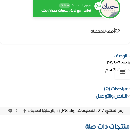
فريق المبيعات
Online
تواصل مع فريق مبيعات جدران ستور
أضف للمفضلة
الوصف
زاويه PS 3*3
طول 280 سم
مراجعات (0)
الشحن والتوصيل
رمز المنتج:
5217
التصنيفات:
زوايا PS
,
زوايا
ارسلها لصديق:
منتجات ذات صلة