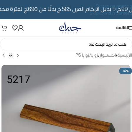
Skip to navigation
ج
✨ بديل الرخام المرن 565ج بدلًا من 690ج لفترة محدوده
Skip to main content
القائمة
الرئيسية
/
اكسسوار
/
زوايا
/
زوايا PS
-47%