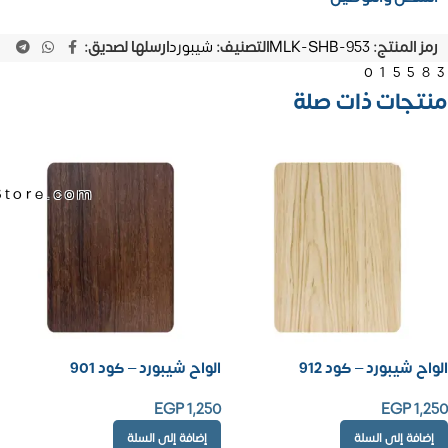
رمز المنتج:
MLK-SHB-953
التصنيف:
شيبورد
ارسلها لصديق:
01558
منتجات ذات صلة
Store.com
الواح شيبورد – كود 912
الواح شيبورد – كود 901
EGP
1,250
EGP
1,250
إضافة إلى السلة
إضافة إلى السلة