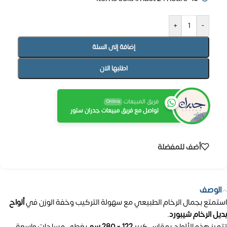
+
-
إضافة إلى السلة
اطلبها الان
فريق المبيعات
Online
تواصل مع فريق مبيعات جدران ستور
أضف للمفضلة
الوصف
استمتع بجمال الرخام الطبيعي مع سهولة التركيب وخفة الوزن في
ألواح
بديل الرخام شيبورد
.
تتميز هذه الألواح بمقاس كبير
122 × 280 سم
يغطي مساحات واسعة