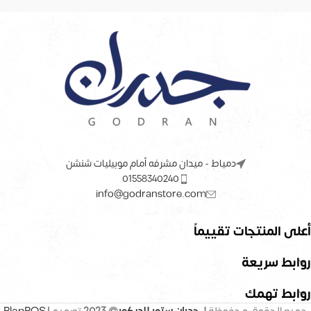
دمياط - ميدان مشرفه أمام موبيليات شنشن
01558340240
info@godranstore.com
أعلى المنتجات تقييماً
روابط سريعة
روابط تهمك