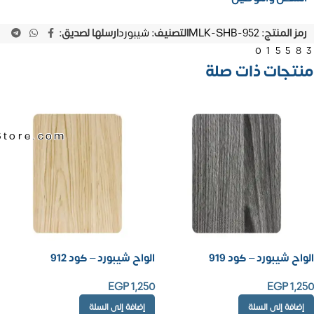
رمز المنتج:
MLK-SHB-952
التصنيف:
شيبورد
ارسلها لصديق:
01558
منتجات ذات صلة
Store.com
الواح شيبورد – كود 919
الواح شيبورد – كود 912
EGP
1,250
EGP
1,250
إضافة إلى السلة
إضافة إلى السلة