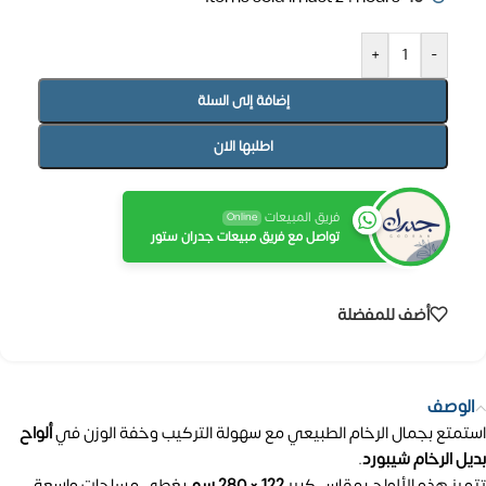
+
-
إضافة إلى السلة
اطلبها الان
فريق المبيعات
Online
تواصل مع فريق مبيعات جدران ستور
أضف للمفضلة
الوصف
استمتع بجمال الرخام الطبيعي مع سهولة التركيب وخفة الوزن في
ألواح
بديل الرخام شيبورد
.
تتميز هذه الألواح بمقاس كبير
122 × 280 سم
يغطي مساحات واسعة