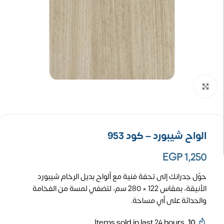
تكبير الصورة
الواح شيبورد – كود 953
EGP
1,250
حوّل جدرانك إلى تحفة فنية مع ألواح بديل الرخام شيبورد
الأنيقة، بمقاس 122 × 280 سم، لتضفي لمسة من الفخامة
والحداثة على أي مساحة.
Items sold in last 24 hours
10