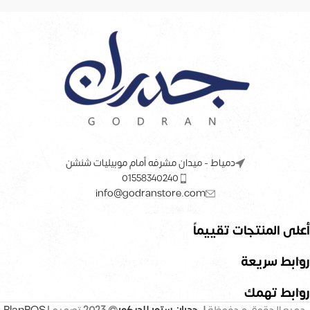
دمياط - ميدان مشرفه أمام موبيليات شنشن
01558340240
info@godranstore.com
أعلى المنتجات تقييماً
روابط سريعة
روابط تهمك