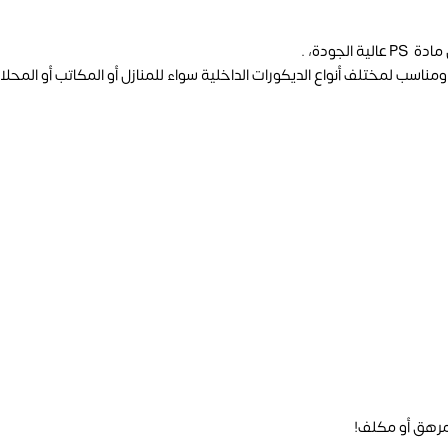
جودة، .
مرهق أو مكلف!