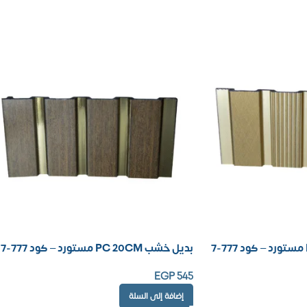
بديل خشب PC 20CM مستورد – كود 777-17
EGP
545
إضافة إلى السلة