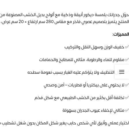
حوّل جدرانك بلمسة ديكور أنيقة وذكية مع ألواح بديل الخشب المصنوعة من مادة PS عالية ال
المنتج يتميز بتصميم عصري فاخر مع مقاس 280 سم ارتفاع × 20 سم عرض، ومناسب لمختلف أنواع الديكورات الداخلية سواء للمنازل أو المكاتب أو المحلات.
المميزات:
✅ خفيف الوزن وسهل النقل والتركيب
✅ مقاوم للماء والرطوبة، مثالي للمطابخ والحمامات
✅ سهل التنظيف ولا يتراكم عليه الغبار بسبب نعومة سطحه
✅ لا يحتوي على بيكتريا أو فطريات – آمن وصحي
✅ تكلفة أقل بكثير من الخشب الطبيعي مع شكل فخم
✅ مثالي لإخفاء عيوب الجدران بسهولة
اختيار عملي وأنيق لأي شخص حابب يغير شكل المكان بدون شغل تشطيب 