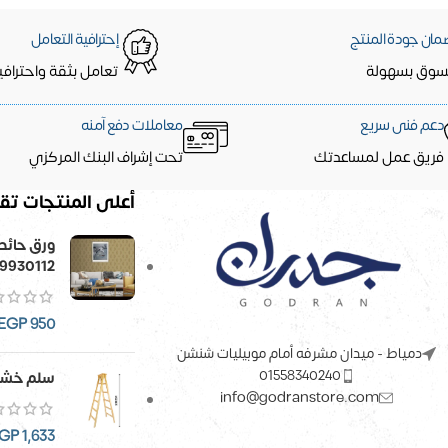
مان جودة المنتج
إحترافية التعامل
سوق بسهولة
تعامل بثقة واحترافي
دعم فنى سريع
معاملات دفع آمنه
فريق عمل لمساعدتك
تحت إشراف البنك المركزي
أعلى المنتجات تقي
9930112
EGP
950
دمياط - ميدان مشرفه أمام موبيليات شنشن
01558340240
سلم خشب
info@godranstore.com
GP
1,633