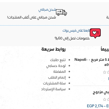
شحن مجاني
ة
شحن مجاني على أغلب المنتجات!
تابعنا على فيس بوك
خصومات تصل إلى 60%
يماً
روابط سريعة
ورق حائط 5 متر مربع - Napoli-
تتبع طلبك
a9
لوحة حسابي
المفضلة
إتمام الطلب
سلة المشتريات
سياسة الإسترداد
ي مزدوج
EGP
2,174
–
E