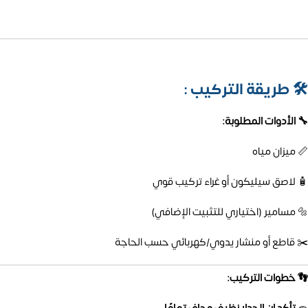
🛠️
طريقة التركيب :
🔧 الأدوات المطلوبة:
📏 ميزان مياه
🧴 لاصق سيليكون أو غراء تركيب قوي
🔩 مسامير (اختياري للتثبيت الإضافي)
✂️ قاطع أو منشار يدوي/كهربائي حسب الحاجة
👣 خطوات التركيب: