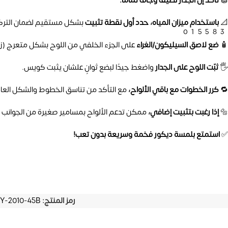
🧽
تأكد إن الجدار نظيف وجاف تمامًا.
📐
باستخدام ميزان المياه، حدد أول نقطة تثبيت
بشكل مستقيم لضمان الترك
01558
🧴
ضع لاصق السيليكون/الغراء
على الجزء الخلفي من اللوح بشكل متعرج (زي 
🖐️
ثبّت اللوح على الجدار
واضغط جيدًا لبضع ثوانٍ علشان يثبت كويس.
🔁
كرر الخطوات مع باقي الألواح،
مع التأكد من تناسق الخطوط والشكل العام
🔩
إذا رغبت بتثبيت إضافي،
ممكن تدعم الألواح بمسامير صغيرة من الجوانب (
✅
استمتع بلمسة ديكور فخمة وسريعة بدون تعب!
رمز المنتج:
Y-2010-45B