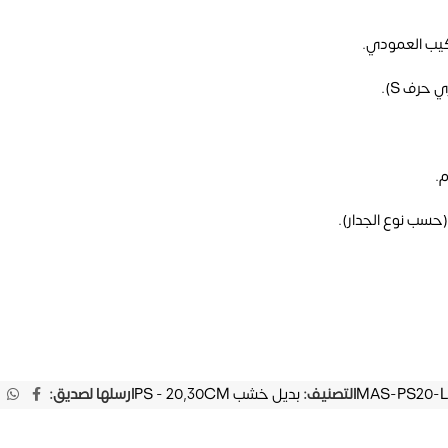
يب العمودي.
حرف S).
.
حسب نوع الجدار).
MAS-PS20-L
التصنيف:
بديل خشب PS - 20,30CM
ارسلها لصديق: