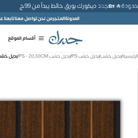
دة🔥 🏡جدد ديكورك بورق حائط يبدأ من 99ج
Skip to navigation
Skip to main content
المدونة
المتجر
من نحن
تواصل معنا
تابعنا 
أقسام الموقع
الرئيسية
/
بديل خشب
/
بديل خشب PS
/
بديل خشب PS - 20,30CM
/
بديل خشب PC 20CM مستورد – كود 45B