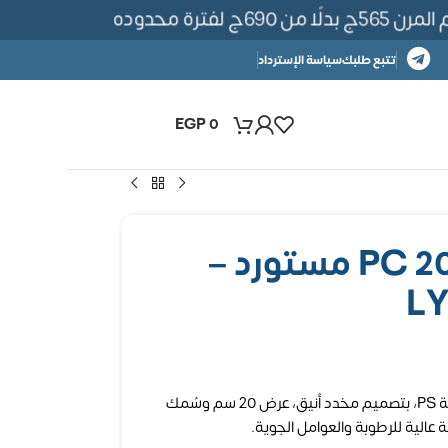
فترة محدوده
تتبع طلبك
سياسة الإسترداد
EGP
0
بديل خشب PC 20CM مستورد –
لوح بديل خشب كوري مستورد من خامة PS، بتصميم مخدد أنيق، عرض 20 سم وسُمك