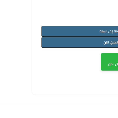
فة إلى السلة
اطلبها الان
ن ستور