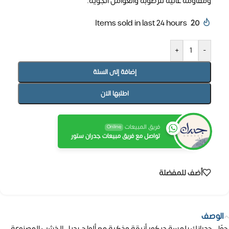
ومقاومة عالية للرطوبة والعوامل الجوية.
Items sold in last 24 hours
20
+
-
إضافة إلى السلة
اطلبها الان
فريق المبيعات
Online
تواصل مع فريق مبيعات جدران ستور
أضف للمفضلة
الوصف
حوّل جدرانك بلمسة ديكور أنيقة وذكية مع ألواح بديل الخشب المصنوعة