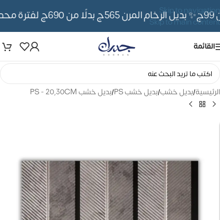
Skip to navigation
✨ بديل الرخام المرن 565ج بدلًا من 690ج لفترة محدوده
Skip to main content
القائمة
الرئيسية
/
بديل خشب
/
بديل خشب PS
/
بديل خشب PS - 20,30CM