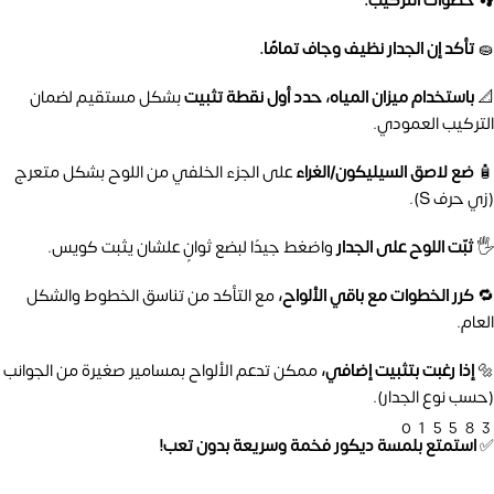
👣 خطوات التركيب:
🧽
تأكد إن الجدار نظيف وجاف تمامًا.
📐
باستخدام ميزان المياه، حدد أول نقطة تثبيت
بشكل مستقيم لضمان
التركيب العمودي.
🧴
ضع لاصق السيليكون/الغراء
على الجزء الخلفي من اللوح بشكل متعرج
(زي حرف S).
🖐️
ثبّت اللوح على الجدار
واضغط جيدًا لبضع ثوانٍ علشان يثبت كويس.
🔁
كرر الخطوات مع باقي الألواح،
مع التأكد من تناسق الخطوط والشكل
العام.
🔩
إذا رغبت بتثبيت إضافي،
ممكن تدعم الألواح بمسامير صغيرة من الجوانب
(حسب نوع الجدار).
01558
✅
استمتع بلمسة ديكور فخمة وسريعة بدون تعب!