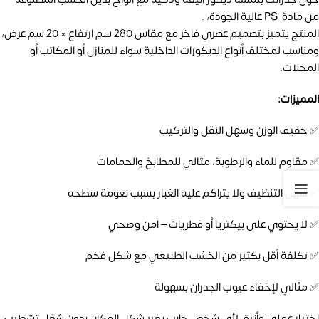
من مادة PS عالية الجودة، .
المنتج يتميز بتصميم عصري فاخر مع مقاس 280 سم ارتفاع × 20 سم عرض،
ومناسب لمختلف أنواع الديكورات الداخلية سواء للمنازل أو المكاتب أو
المحلات.
المميزات:
✅ خفيف الوزن وسهل النقل والتركيب
✅ مقاوم للماء والرطوبة، مثالي للمطابخ والحمامات
✅ سهل التنظيف ولا يتراكم عليه الغبار بسبب نعومة سطحه
✅ لا يحتوي على بيكتريا أو فطريات – آمن وصحي
✅ تكلفة أقل بكثير من الخشب الطبيعي مع شكل فخم
✅ مثالي لإخفاء عيوب الجدران بسهولة
اختيار عملي وأنيق لأي شخص حابب يغير شكل المكان بدون شغل تشطيب