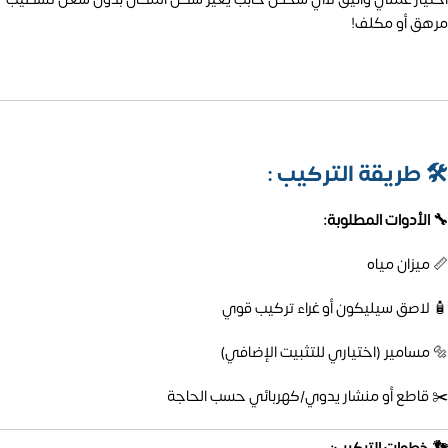
مرهق أو مكلف!
🛠️
طريقة التركيب :
🔧 الأدوات المطلوبة:
📏 ميزان مياه
🧴 لاصق سيليكون أو غراء تركيب قوي
🔩 مسامير (اختياري للتثبيت الإضافي)
✂️ قاطع أو منشار يدوي/كهربائي حسب الحاجة