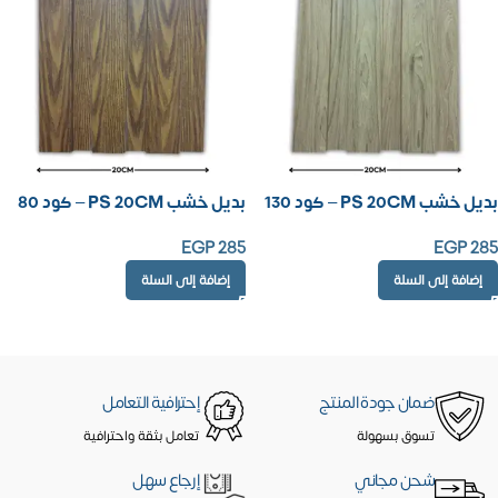
بديل خشب PS 20CM – كود 130
بديل خشب PS 20CM – كود 80
EGP
285
EGP
285
إضافة إلى السلة
إضافة إلى السلة
ضمان جودة المنتج
إحترافية التعامل
تسوق بسهولة
تعامل بثقة واحترافية
شحن مجاني
إرجاع سهل