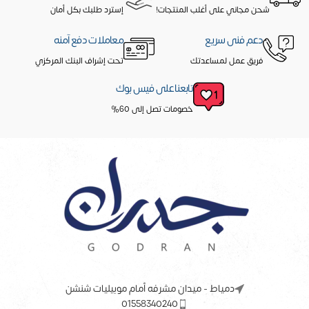
شحن مجاني على أغلب المنتجات!
إسترد طلبك بكل أمان
دعم فنى سريع
معاملات دفع آمنه
فريق عمل لمساعدتك
تحت إشراف البنك المركزي
تابعنا على فيس بوك
خصومات تصل إلى 60%
دمياط - ميدان مشرفه أمام موبيليات شنشن
01558340240