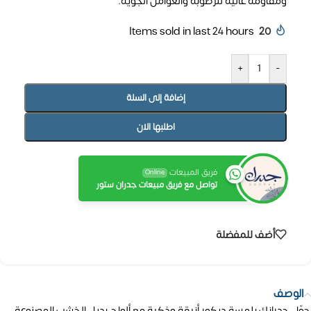
ومقاومة عالية للرطوبة والعوامل الجوية.
Items sold in last 24 hours
20
+
-
إضافة إلى السلة
اطلبها الان
فريق المبيعات
Online
تواصل مع فريق مبيعات جدران ستور
أضف للمفضلة
الوصف
حوّل جدرانك بلمسة ديكور أنيقة وذكية مع ألواح بديل الخشب المصنوعة