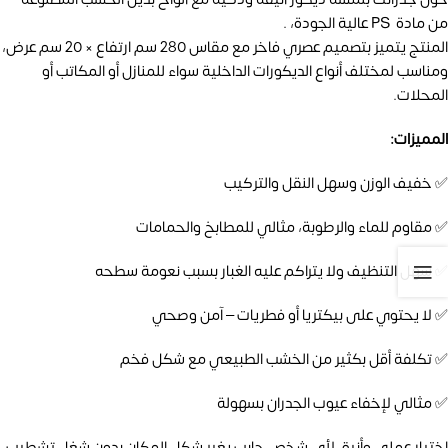
من مادة PS عالية الجودة، .
المنتج يتميز بتصميم عصري فاخر مع مقاس 280 سم ارتفاع × 20 سم عرض،
ومناسب لمختلف أنواع الديكورات الداخلية سواء للمنازل أو المكاتب أو
المحلات.
المميزات:
✅ خفيف الوزن وسهل النقل والتركيب
✅ مقاوم للماء والرطوبة، مثالي للمطابخ والحمامات
✅ سهل التنظيف ولا يتراكم عليه الغبار بسبب نعومة سطحه
✅ لا يحتوي على بيكتريا أو فطريات – آمن وصحي
✅ تكلفة أقل بكثير من الخشب الطبيعي مع شكل فخم
✅ مثالي لإخفاء عيوب الجدران بسهولة
اختيار عملي وأنيق لأي شخص حابب يغير شكل المكان بدون شغل تشطيب