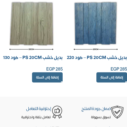
بديل خشب PS 20CM – كود 220
بديل خشب PS 20CM – كود 130
EGP
285
EGP
285
إضافة إلى السلة
إضافة إلى السلة
ضمان جودة المنتج
إحترافية التعامل
تسوق بسهولة
تعامل بثقة واحترافية