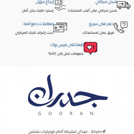
شحن مجاني
إرجاع سهل
شحن مجاني على أغلب المنتجات!
إسترد طلبك بكل أمان
دعم فنى سريع
معاملات دفع آمنه
فريق عمل لمساعدتك
تحت إشراف البنك المركزي
تابعنا على فيس بوك
خصومات تصل إلى 60%
دمياط - ميدان مشرفه أمام موبيليات شنشن