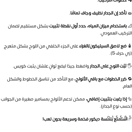
👣 خطوات التركيب:
🧽
تأكد إن الجدار نظيف وجاف تمامًا.
📐
باستخدام ميزان المياه، حدد أول نقطة تثبيت
بشكل مستقيم لضمان
التركيب العمودي.
🧴
ضع لاصق السيليكون/الغراء
على الجزء الخلفي من اللوح بشكل متعرج
(زي حرف S).
🖐️
ثبّت اللوح على الجدار
واضغط جيدًا لبضع ثوانٍ علشان يثبت كويس.
🔁
كرر الخطوات مع باقي الألواح،
مع التأكد من تناسق الخطوط والشكل
العام.
🔩
إذا رغبت بتثبيت إضافي،
ممكن تدعم الألواح بمسامير صغيرة من الجوانب
(حسب نوع الجدار).
01558
✅
استمتع بلمسة ديكور فخمة وسريعة بدون تعب!