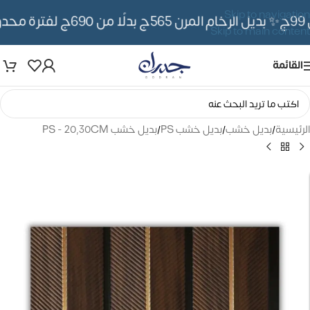
Skip to navigation
✨ بديل الرخام المرن 565ج بدلًا من 690ج لفترة محدوده
Skip to main content
القائمة
الرئيسية
/
بديل خشب
/
بديل خشب PS
/
بديل خشب PS - 20,30CM