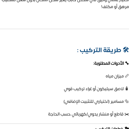
مرهق أو مكلف!
🛠️
طريقة التركيب :
🔧 الأدوات المطلوبة:
📏 ميزان مياه
🧴 لاصق سيليكون أو غراء تركيب قوي
🔩 مسامير (اختياري للتثبيت الإضافي)
✂️ قاطع أو منشار يدوي/كهربائي حسب الحاجة