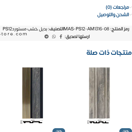
مراجعات (0)
الشحن والتوصيل
رمز المنتج:
MAS-PS12-AM1316-08
التصنيف:
بديل خشب مستوردPS12
Store.com
ارسلها لصديق:
منتجات ذات صلة
-14%
-14%