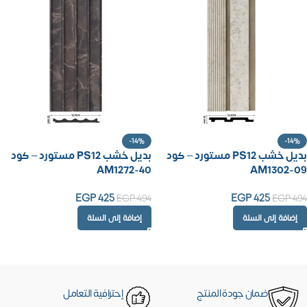
-14%
-14%
بديل خشب PS12 مستورد – كود
بديل خشب PS12 مستورد – كود
AM1272-40
AM1302-09
EGP
425
EGP
425
EGP
494
EGP
494
إضافة إلى السلة
إضافة إلى السلة
ضمان جودة المنتج
إحترافية التعامل