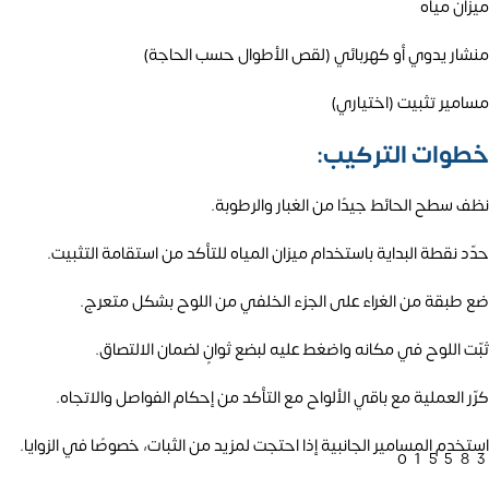
ميزان مياه
منشار يدوي أو كهربائي (لقص الأطوال حسب الحاجة)
مسامير تثبيت (اختياري)
خطوات التركيب:
نظف سطح الحائط جيدًا من الغبار والرطوبة.
حدّد نقطة البداية باستخدام ميزان المياه للتأكد من استقامة التثبيت.
ضع طبقة من الغراء على الجزء الخلفي من اللوح بشكل متعرج.
ثبّت اللوح في مكانه واضغط عليه لبضع ثوانٍ لضمان الالتصاق.
كرّر العملية مع باقي الألواح مع التأكد من إحكام الفواصل والاتجاه.
استخدم المسامير الجانبية إذا احتجت لمزيد من الثبات، خصوصًا في الزوايا.
01558