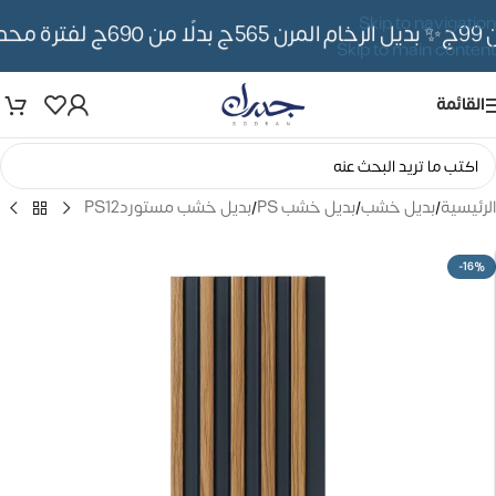
Skip to navigation
✨ بديل الرخام المرن 565ج بدلًا من 690ج لفترة محدوده
Skip to main content
القائمة
الرئيسية
/
بديل خشب
/
بديل خشب PS
/
بديل خشب مستوردPS12
-16%