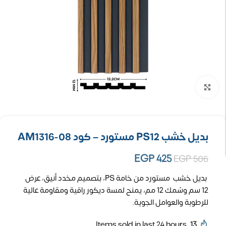
تكبير الصورة
بديل خشب PS12 مستورد – كود AM1316-08
EGP
425
EGP
506
بديل خشب مستورد من خامة PS، بتصميم مخدد أنيق، عرض
12 سم وسُمك 12 مم، يمنح لمسة ديكور راقية ومقاومة عالية
للرطوبة والعوامل الجوية.
Items sold in last 24 hours
13