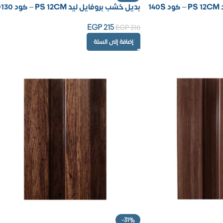
1
بديل خشب بروفايل ليد PS 12CM – كود 90130
EGP
215
EGP
310
إضافة إلى السلة
-31%