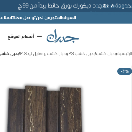
دة🔥 🏡جدد ديكورك بورق حائط يبدأ من 99ج
Skip to navigation
Skip to main content
المدونة
المتجر
من نحن
تواصل معنا
تابعنا 
أقسام الموقع
الرئيسية
/
بديل خشب
/
بديل خشب PS
/
بديل خشب بروفايل ليدP.S
/
بديل خشب بروفايل لي
-31%