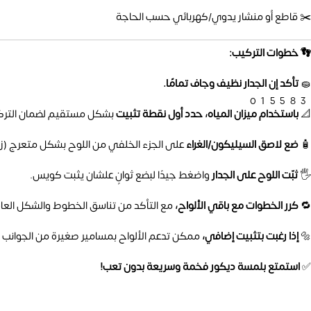
✂️ قاطع أو منشار يدوي/كهربائي حسب الحاجة
👣 خطوات التركيب:
🧽
تأكد إن الجدار نظيف وجاف تمامًا.
01558
📐
باستخدام ميزان المياه، حدد أول نقطة تثبيت
بشكل مستقيم لضمان الترك
🧴
ضع لاصق السيليكون/الغراء
على الجزء الخلفي من اللوح بشكل متعرج (زي 
🖐️
ثبّت اللوح على الجدار
واضغط جيدًا لبضع ثوانٍ علشان يثبت كويس.
🔁
كرر الخطوات مع باقي الألواح،
مع التأكد من تناسق الخطوط والشكل العام
🔩
إذا رغبت بتثبيت إضافي،
ممكن تدعم الألواح بمسامير صغيرة من الجوانب (
✅
استمتع بلمسة ديكور فخمة وسريعة بدون تعب!