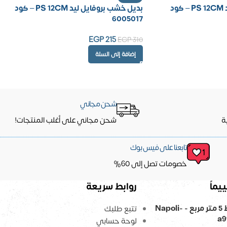
بديل خشب بروفايل ليد PS 12CM – كود
بديل خشب بروفايل ليد PS 12CM – كود
6005017
EGP
215
EGP
310
إضافة إلى السلة
شحن مجاني
ة
شحن مجاني على أغلب المنتجات!
تابعنا على فيس بوك
خصومات تصل إلى 60%
يماً
روابط سريعة
ورق حائط 5 متر مربع - Napoli-
تتبع طلبك
a9
لوحة حسابي