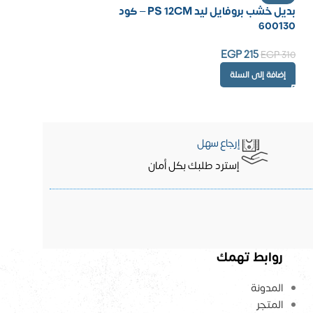
بديل خشب بروفايل ليد PS 12CM – كود
600130
EGP
215
EGP
310
إضافة إلى السلة
إرجاع سهل
إسترد طلبك بكل أمان
روابط تهمك
المدونة
المتجر