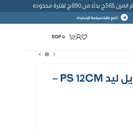
لفترة محدوده
تتبع طلبك
سياسة الإسترداد
EGP
0
بديل خشب بروفايل ليد PS 12CM –