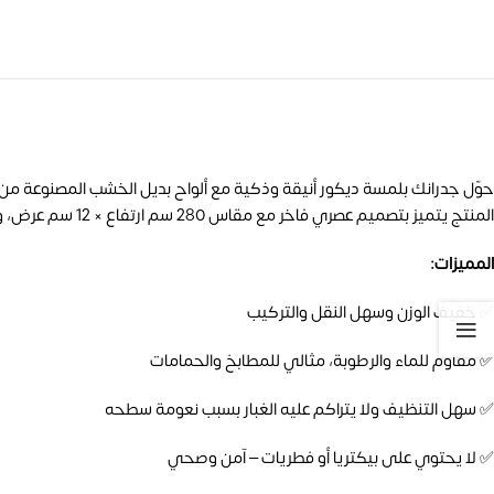
حوّل جدرانك بلمسة ديكور أنيقة وذكية مع ألواح بديل الخشب المصنوعة من مادة PS عالية ال
المنتج يتميز بتصميم عصري فاخر مع مقاس 280 سم ارتفاع × 12 سم عرض، ومناسب لمختلف أنواع الديكورات الداخلية سواء للمنازل أو المكاتب أو المحلات.
المميزات:
✅ خفيف الوزن وسهل النقل والتركيب
✅ مقاوم للماء والرطوبة، مثالي للمطابخ والحمامات
✅ سهل التنظيف ولا يتراكم عليه الغبار بسبب نعومة سطحه
✅ لا يحتوي على بيكتريا أو فطريات – آمن وصحي