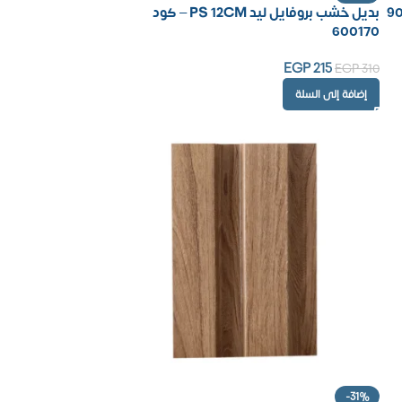
بديل خشب بروفايل ليد PS 12CM – كود
600170
EGP
215
EGP
310
إضافة إلى السلة
-31%