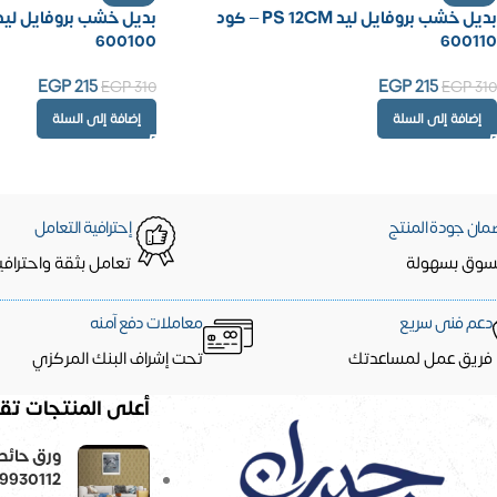
بديل خشب بروفايل ليد PS 12CM – كود
600100
600110
EGP
215
EGP
215
EGP
310
EGP
310
إضافة إلى السلة
إضافة إلى السلة
مان جودة المنتج
إحترافية التعامل
سوق بسهولة
تعامل بثقة واحترافي
دعم فنى سريع
معاملات دفع آمنه
فريق عمل لمساعدتك
تحت إشراف البنك المركزي
أعلى المنتجات تقي
9930112