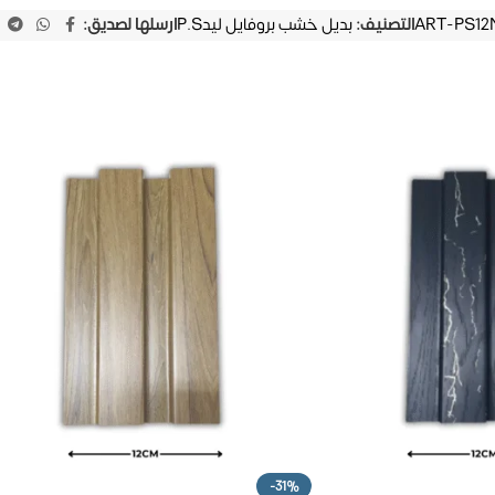
ART-PS12
التصنيف:
بديل خشب بروفايل ليدP.S
ارسلها لصديق:
-31%