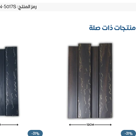
رمز المنتج:
N-5017S
منتجات ذات صلة
-31%
-31%