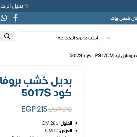
✨ بديل الرخام المرن 565ج بدلًا من 690ج 
على فيس بوك
د PS 12CM – كود 5017S
كود 5017S
EGP
215
EGP
310
الطول:
280 CM
العرض:
12 CM