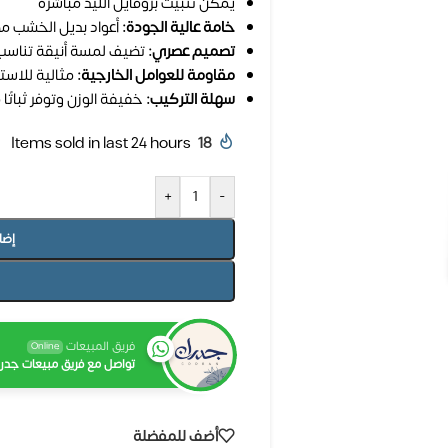
يمكن تثبيت بروفايل الليد مباشرة
خامة عالية الجودة:
أعواد بديل الخشب م
تصميم عصري:
تضيف لمسة أنيقة تناسب 
مقاومة للعوامل الخارجية:
مثالية للاست
سهلة التركيب:
خفيفة الوزن وتوفر ثباتًا م
Items sold in last 24 hours
18
+
-
إضا
فريق المبيعات
Online
تواصل مع فريق مبيعات جدرا
أضف للمفضلة