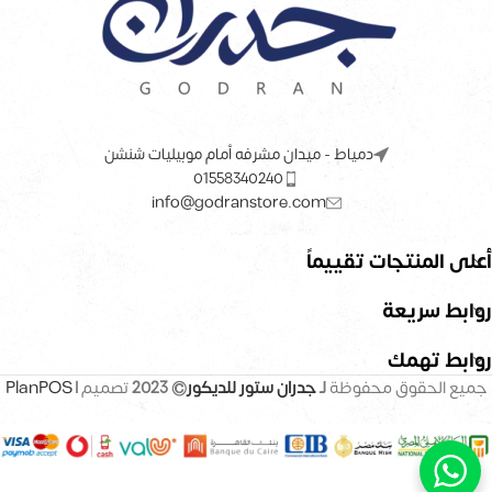
دمياط - ميدان مشرفه أمام موبيليات شنشن
01558340240
info@godranstore.com
أعلى المنتجات تقييماً
روابط سريعة
روابط تهمك
جميع الحقوق محفوظة
لـ
جدران ستور للديكور
© 2023
تصميم |
PlanPOS