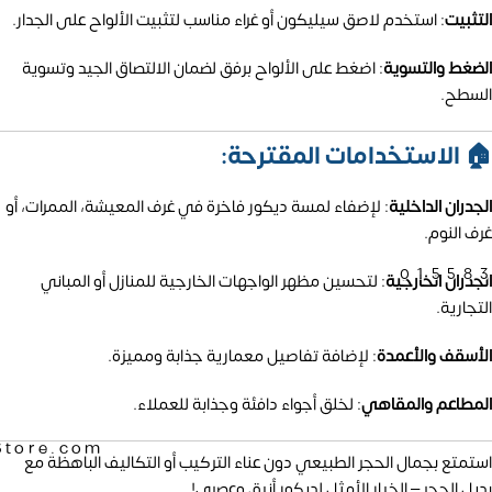
التثبيت
:
استخدم لاصق سيليكون أو غراء مناسب لتثبيت الألواح على الجدار.
الضغط والتسوية
:
اضغط على الألواح برفق لضمان الالتصاق الجيد وتسوية
السطح.
🏠 الاستخدامات المقترحة:
الجدران الداخلية
:
لإضفاء لمسة ديكور فاخرة في غرف المعيشة، الممرات، أو
غرف النوم.
01558
الجدران الخارجية
:
لتحسين مظهر الواجهات الخارجية للمنازل أو المباني
التجارية.
الأسقف والأعمدة
:
لإضافة تفاصيل معمارية جذابة ومميزة.
المطاعم والمقاهي
:
لخلق أجواء دافئة وجذابة للعملاء.
Store.com
استمتع بجمال الحجر الطبيعي دون عناء التركيب أو التكاليف الباهظة مع
بديل الحجر – الخيار الأمثل لديكور أنيق وعصري!