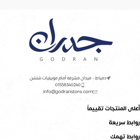
دمياط - ميدان مشرفه أمام موبيليات شنشن
01558340240
info@godranstore.com
أعلى المنتجات تقييماً
روابط سريعة
روابط تهمك