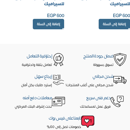
للسيراميك
للسيراميك
EGP
600
EGP
600
إضافة إلى السلة
إضافة إلى السلة
ضمان جودة المنتج
إحترافية التعامل
تسوق بسهولة
تعامل بثقة واحترافية
شحن مجاني
إرجاع سهل
شحن مجاني على أغلب المنتجات!
إسترد طلبك بكل أمان
دعم فنى سريع
معاملات دفع آمنه
فريق عمل لمساعدتك
تحت إشراف البنك المركزي
تابعنا على فيس بوك
خصومات تصل إلى 60%