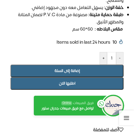
والمطابخ.
خفة الوزن:
يسهل التعامل معه دون مجهود إضافي.
طبقة حماية متينة:
مصنوعة من مادة P.V.C لضمان المتانة
والمظهر الأنيق.
مقاس البلاطه :
60*60 سم
Items sold in last 24 hours
10
+
-
إضافة إلى السلة
اطلبها الان
فريق المبيعات
Online
تواصل مع فريق مبيعات جدران ستور
أضف للمفضلة