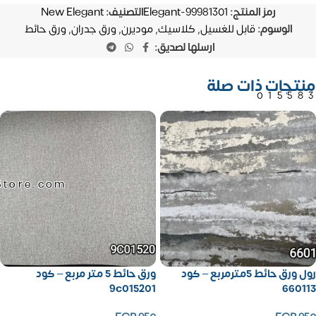
رمز المنتج:
Elegant-99981301
التصنيف:
New Elegant
الوسوم:
قابل للغسيل
,
كلاسيك
,
موديرن
,
ورق جدران
,
ورق حائط
ارسلها لصديق:
منتجات ذات صلة
01558
Store.com
رول ورق حائط 5مترمربع – كود
ورق حائط 5 متر مربع – كود
9c015201
660113