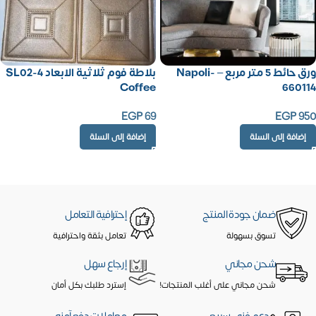
ورق حائط 5 متر مربع – Napoli-
بلاطة فوم ثلاثية الابعاد SL02-4
Coffee
660114
EGP
69
EGP
950
إضافة إلى السلة
إضافة إلى السلة
ضمان جودة المنتج
إحترافية التعامل
تسوق بسهولة
تعامل بثقة واحترافية
شحن مجاني
إرجاع سهل
شحن مجاني على أغلب المنتجات!
إسترد طلبك بكل أمان