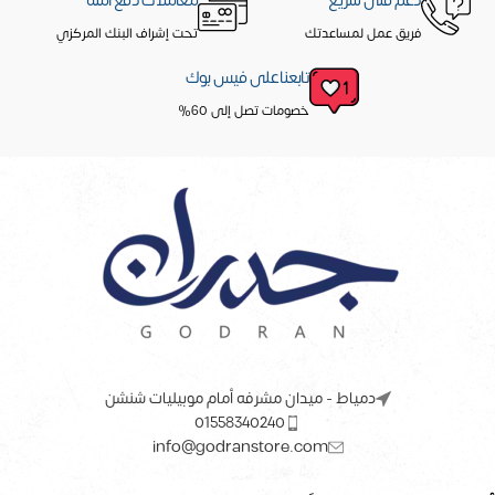
دعم فنى سريع
معاملات دفع آمنه
فريق عمل لمساعدتك
تحت إشراف البنك المركزي
تابعنا على فيس بوك
خصومات تصل إلى 60%
دمياط - ميدان مشرفه أمام موبيليات شنشن
01558340240
info@godranstore.com