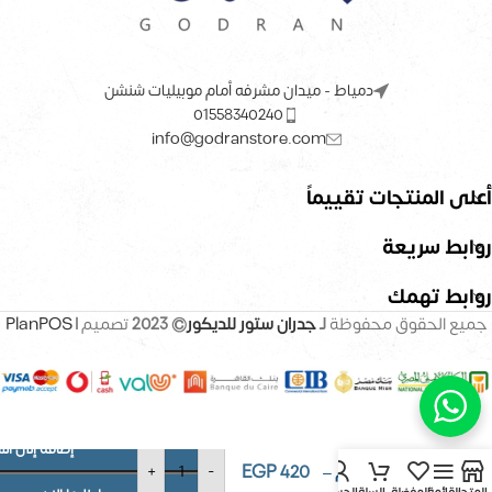
دمياط - ميدان مشرفه أمام موبيليات شنشن
01558340240
info@godranstore.com
أعلى المنتجات تقييماً
روابط سريعة
روابط تهمك
جميع الحقوق محفوظة
لـ
جدران ستور للديكور
© 2023
تصميم |
PlanPOS
إضافة إلى ال
بديل خشب
EGP
420
+
-
كوري 16 سم –