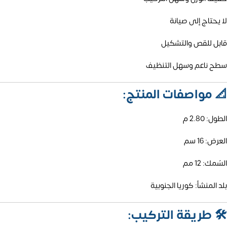
لا يحتاج إلى صيانة
قابل للقص والتشكيل
سطح ناعم وسهل التنظيف
📐
مواصفات المنتج:
الطول: 2.80 م
العرض: 16 سم
السُمك: 12 مم
بلد المنشأ: كوريا الجنوبية
🛠️
طريقة التركيب: