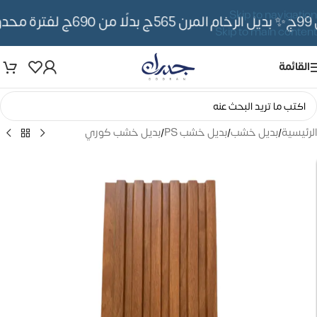
Skip to navigation
✨ بديل الرخام المرن 565ج بدلًا من 690ج لفترة محدوده
Skip to main content
القائمة
الرئيسية
/
بديل خشب
/
بديل خشب PS
/
بديل خشب كوري