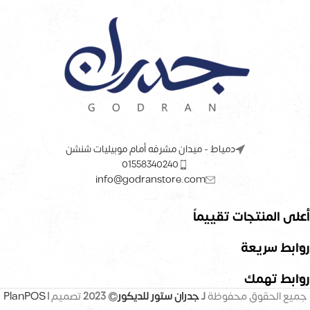
دمياط - ميدان مشرفه أمام موبيليات شنشن
01558340240
info@godranstore.com
أعلى المنتجات تقييماً
روابط سريعة
روابط تهمك
جميع الحقوق محفوظة
لـ
جدران ستور للديكور
© 2023
تصميم |
PlanPOS