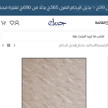
Skip to navigation
✨ بديل الرخام المرن 565ج بدلًا من 690ج لفترة محدوده
Skip to main content
القائمة
الرئيسية
/
تجاليد جدران
/
بديل الرخام