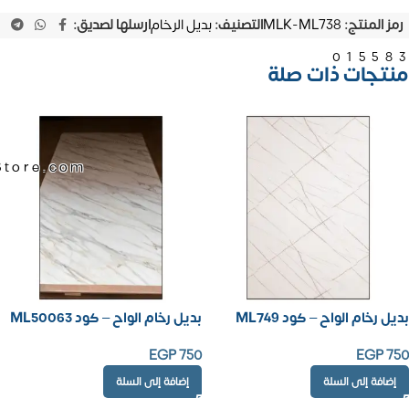
رمز المنتج:
MLK-ML738
التصنيف:
بديل الرخام
ارسلها لصديق:
01558
منتجات ذات صلة
Store.com
بديل رخام الواح – كود ML749
بديل رخام الواح – كود ML50063
EGP
750
EGP
750
إضافة إلى السلة
إضافة إلى السلة