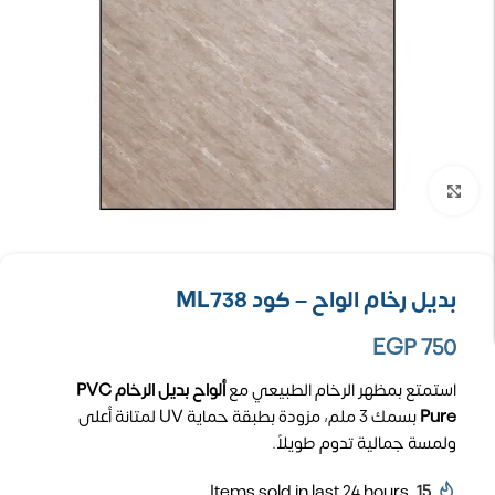
تكبير الصورة
بديل رخام الواح – كود ML738
EGP
750
استمتع بمظهر الرخام الطبيعي مع
ألواح بديل الرخام PVC
Pure
بسمك 3 ملم، مزودة بطبقة حماية UV لمتانة أعلى
ولمسة جمالية تدوم طويلاً.
Items sold in last 24 hours
15