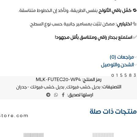
🔁
كمّل باقي الألواح
بنفس الطريقة، وتأكد إن الخطوط متناسقة.
🔩
اختياري:
ممكن تثبّت بمسامير جانبية حسب نوع السطح.
✅
استمتع بجدار راقي ومتناسق بأقل مجهود!
مراجعات (0)
الشحن والتوصيل
01558
رمز المنتج:
MLK-FUTEC20-WP4
التصنيفات:
بديل خشب فيوتك
,
بديل خشب فيوتك -جدران
ارسلها لصديق:
منتجات ذات صلة
Store.com