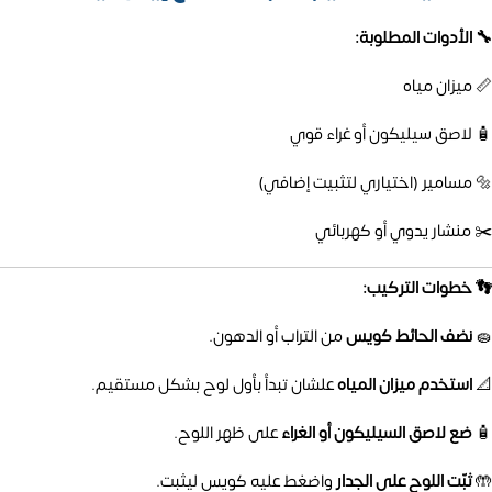
🔧 الأدوات المطلوبة:
📏 ميزان مياه
🧴 لاصق سيليكون أو غراء قوي
🔩 مسامير (اختياري لتثبيت إضافي)
✂️ منشار يدوي أو كهربائي
👣 خطوات التركيب:
🧽
نضف الحائط كويس
من التراب أو الدهون.
📐
استخدم ميزان المياه
علشان تبدأ بأول لوح بشكل مستقيم.
🧴
ضع لاصق السيليكون أو الغراء
على ظهر اللوح.
🤲
ثبّت اللوح على الجدار
واضغط عليه كويس ليثبت.