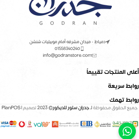
دمياط - ميدان مشرفه أمام موبيليات شنشن
01558340240
info@godranstore.com
أعلى المنتجات تقييماً
روابط سريعة
روابط تهمك
جميع الحقوق محفوظة
لـ
جدران ستور للديكور
© 2023
تصميم |
PlanPOS