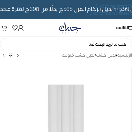
Skip to navigation
✨ بديل الرخام المرن 565ج بدلًا من 690ج لفترة محدوده
Skip to main content
القائمة
الرئيسية
/
بديل خشب
/
بديل خشب فيوتك