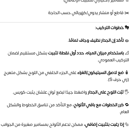
🔩 مسامير (اختياري للتثبيت الإضافي)
✂️ قاطع أو منشار يدوي/كهربائي حسب الحاجة
👣 خطوات التركيب:
🧽
تأكد إن الجدار نظيف وجاف تمامًا.
📐
باستخدام ميزان المياه، حدد أول نقطة تثبيت
بشكل مستقيم لضمان
التركيب العمودي.
🧴
ضع لاصق السيليكون/الغراء
على الجزء الخلفي من اللوح بشكل متعرج
(زي حرف S).
🖐️
ثبّت اللوح على الجدار
واضغط جيدًا لبضع ثوانٍ علشان يثبت كويس.
🔁
كرر الخطوات مع باقي الألواح،
مع التأكد من تناسق الخطوط والشكل
العام.
🔩
إذا رغبت بتثبيت إضافي،
ممكن تدعم الألواح بمسامير صغيرة من الجوانب