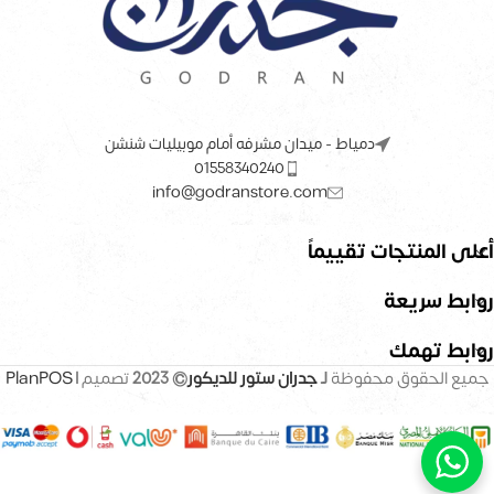
دمياط - ميدان مشرفه أمام موبيليات شنشن
01558340240
info@godranstore.com
أعلى المنتجات تقييماً
روابط سريعة
روابط تهمك
جميع الحقوق محفوظة
لـ
جدران ستور للديكور
© 2023
تصميم |
PlanPOS