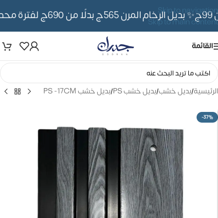
Skip to navigation
✨ بديل الرخام المرن 565ج بدلًا من 690ج لفترة محدوده
Skip to main content
القائمة
الرئيسية
/
بديل خشب
/
بديل خشب PS
/
بديل خشب PS -17CM
-37%