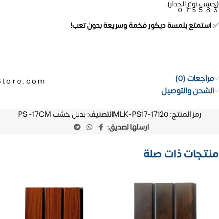
(حسب نوع الجدار).
01558
✅
استمتع بلمسة ديكور فخمة وسريعة بدون تعب!
مراجعات (0)
Store.com
الشحن والتوصيل
رمز المنتج:
MLK-PS17-17120
التصنيف:
بديل خشب PS -17CM
ارسلها لصديق:
منتجات ذات صلة