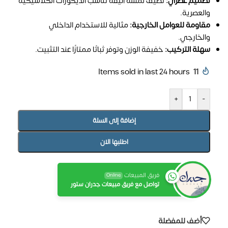
تصميم عصري:
تضيف لمسة أنيقة تناسب الديكورات الكلاسيكية
والعصرية.
مقاومة للعوامل الخارجية:
مثالية للاستخدام الداخلي
والخارجي.
سهلة التركيب:
خفيفة الوزن وتوفر ثباتًا ممتازًا عند التثبيت.
Items sold in last 24 hours
11
+
-
إضافة إلى السلة
اطلبها الان
فريق المبيعات
Online
تواصل مع فريق مبيعات جدران ستور
أضف للمفضلة