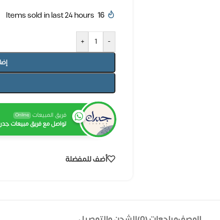
Items sold in last 24 hours
16
+
-
إضا
فريق المبيعات
Online
تواصل مع فريق مبيعات جدرا
أضف للمفضلة
الوصف
مراجعات (0)
الشحن والتوصيل