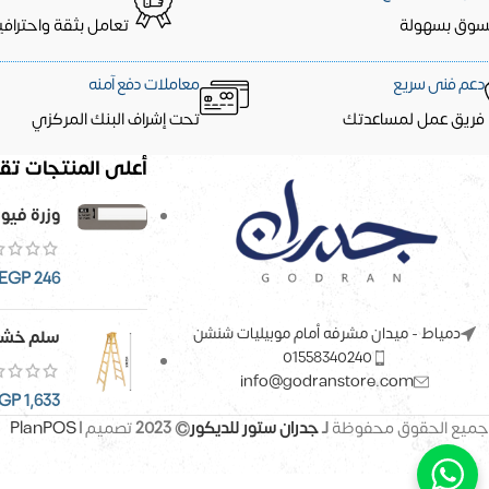
سوق بسهولة
تعامل بثقة واحترافي
دعم فنى سريع
معاملات دفع آمنه
فريق عمل لمساعدتك
تحت إشراف البنك المركزي
أعلى المنتجات تقي
وزرة فيو
EGP
246
دمياط - ميدان مشرفه أمام موبيليات شنشن
سلم خشب
01558340240
info@godranstore.com
GP
1,633
جميع الحقوق محفوظة
لـ
جدران ستور للديكور
© 2023
تصميم |
PlanPOS