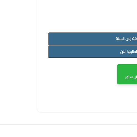
فة إلى السلة
اطلبها الان
ن ستور