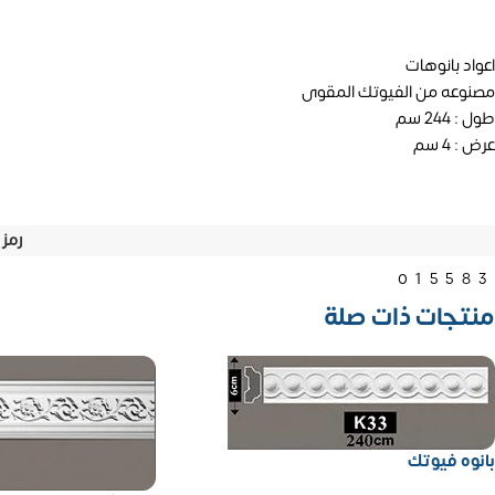
اعواد بانوهات
مصنوعه من الفيوتك المقوى
طول : 244 سم
عرض : 4 سم
رمز 
01558
منتجات ذات صلة
بانوه فيوتك