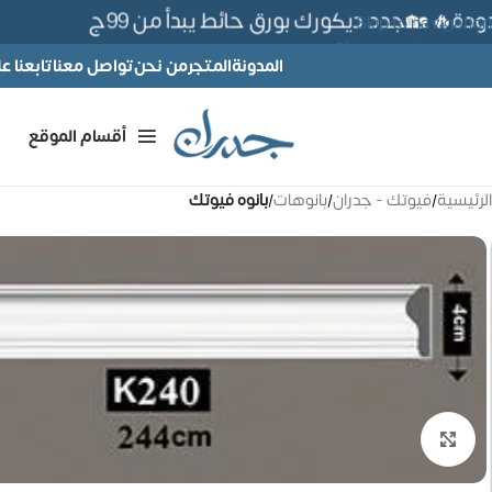
ة🔥 🏡جدد ديكورك بورق حائط يبدأ من 99ج
Skip to navigation
Skip to main content
المدونة
المتجر
من نحن
تواصل معنا
تابعنا 
أقسام الموقع
الرئيسية
/
فيوتك - جدران
/
بانوهات
/
بانوه فيوتك
تكبير الصورة