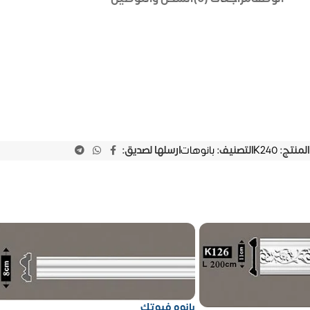
المنتج:
K240
التصنيف:
بانوهات
ارسلها لصديق:
بانوه فيوتك