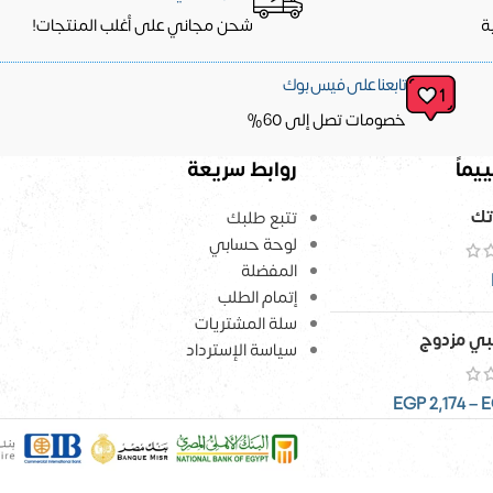
ة
شحن مجاني على أغلب المنتجات!
تابعنا على فيس بوك
خصومات تصل إلى 60%
يماً
روابط سريعة
تك
تتبع طلبك
لوحة حسابي
المفضلة
إتمام الطلب
سلة المشتريات
ي مزدوج
سياسة الإسترداد
EGP
2,174
–
E