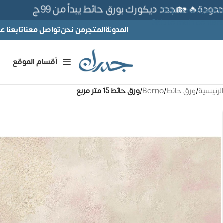
ة🔥 🏡جدد ديكورك بورق حائط يبدأ من 99ج
Skip to navigation
Skip to main content
المدونة
المتجر
من نحن
تواصل معنا
تابعنا 
أقسام الموقع
الرئيسية
/
ورق حائط
/
Berno
/
ورق حائط 15 متر مربع