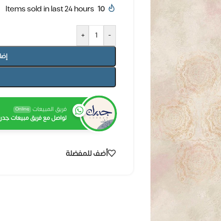
Items sold in last 24 hours
10
+
-
إضا
فريق المبيعات
Online
تواصل مع فريق مبيعات جدرا
أضف للمفضلة