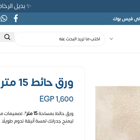
✨ بديل الرخام المرن 565ج بدلًا من 690ج لفتر
على فيس بوك
ورق حائط 15 متر مربع
EGP
1,600
ورق حائط بمساحة
15 متر²
، تصميمات مت
ليمنح جدرانك لمسة أنيقة تدوم طويلًا.