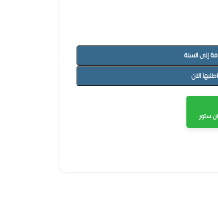
فة إلى السلة
اطلبها الان
ن ستور