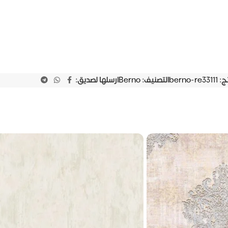
تج:
berno-re33111
التصنيف:
Berno
ارسلها لصديق: