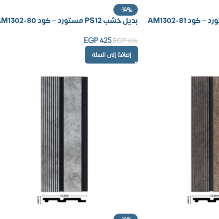
-14%
بديل خشب PS12 مستورد – كود AM1302-80
EGP
425
EGP
494
إضافة إلى السلة