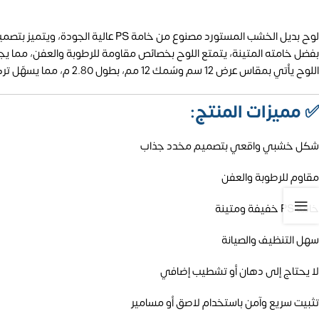
لوح بديل الخشب المستورد مصنوع من خامة PS عالية الجودة، ويتميز بتصميم مخدد يمنح الجدران لمسة ديكور فريدة تحاكي مظهر الخشب الطبيعي بواقعية عالية.
بفضل خامته المتينة، يتمتع اللوح بخصائص مقاومة للرطوبة والعفن، مما يجعله
اللوح يأتي بمقاس عرض 12 سم وسُمك 12 مم، بطول 2.80 م، مما يسهّل تركيبه ويضمن تغطية واسعة للمساحات بجودة واستمرارية.
✅
مميزات المنتج:
شكل خشبي واقعي بتصميم مخدد جذاب
مقاوم للرطوبة والعفن
خامة PS خفيفة ومتينة
سهل التنظيف والصيانة
لا يحتاج إلى دهان أو تشطيب إضافي
تثبيت سريع وآمن باستخدام لاصق أو مسامير