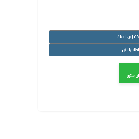
فة إلى السلة
اطلبها الان
ن ستور