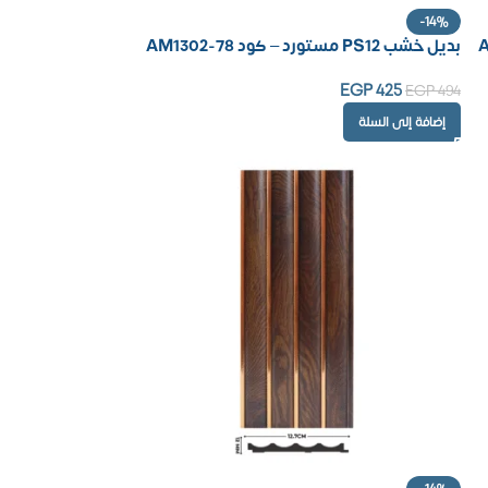
-14%
بديل خشب PS12 مستورد – كود AM1302-78
EGP
425
EGP
494
إضافة إلى السلة