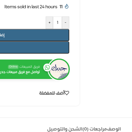
Items sold in last 24 hours
11
+
-
إضا
فريق المبيعات
Online
تواصل مع فريق مبيعات جدرا
أضف للمفضلة
الوصف
مراجعات (0)
الشحن والتوصيل