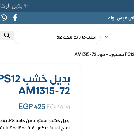
✨ بديل الرخام المرن 565ج بدلًا من 690ج
على فيس بوك
AM1315-72
EGP
425
EGP
494
يمنح لمسة ديكور راقية ومقاومة عالية ل