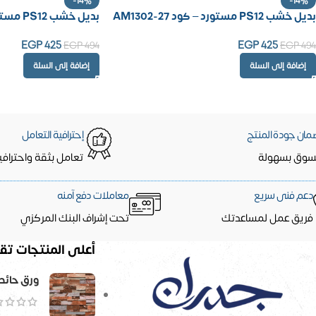
-14%
-14%
بديل خشب PS12 مستورد – كود AM1302-27
بديل خشب PS12 مستورد – كودAM1302-11
EGP
425
EGP
425
EGP
494
EGP
494
إضافة إلى السلة
إضافة إلى السلة
مان جودة المنتج
إحترافية التعامل
سوق بسهولة
تعامل بثقة واحترافي
دعم فنى سريع
معاملات دفع آمنه
فريق عمل لمساعدتك
تحت إشراف البنك المركزي
أعلى المنتجات تقي
ورق حائط 5 متر مربع - ح