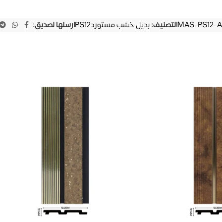
MAS-PS12-A
التصنيف:
بديل خشب مستوردPS12
ارسلها لصديق: