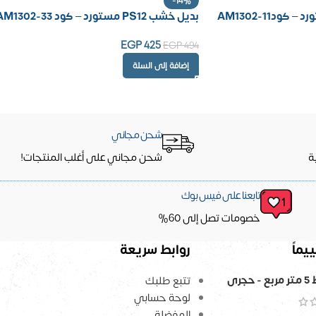
-14%
بديل خشب PS12 مستورد – كود AM1302-33
EGP
425
EGP
494
إضافة إلى السلة
شحن مجاني
ة
شحن مجاني على أغلب المنتجات!
تابعنا على فيس بوك
خصومات تصل إلى 60%
يماً
روابط سريعة
جرى
تتبع طلبك
لوحة حسابي
المفضلة