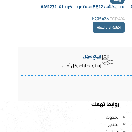
-14%
بديل خشب PS12 مستورد – كود AM1272-01
EGP
425
EGP
494
إضافة إلى السلة
إرجاع سهل
إسترد طلبك بكل أمان
روابط تهمك
المدونة
المتجر
من نحن