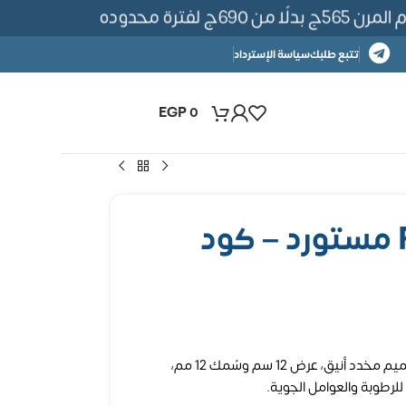
 لفترة محدوده
تتبع طلبك
سياسة الإسترداد
EGP
0
بديل خشب PS12 مستورد – كود
بديل خشب مستورد من خامة PS، بتصميم مخدد أنيق، عرض 12 سم وسُمك 12 مم،
لرطوبة والعوامل الجوية.