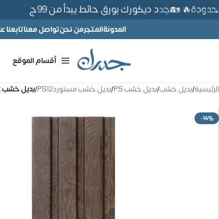
دة🔥 🏡جدد ديكورك بورق حائط يبدأ من 99ج
Skip to navigation
Skip to main content
المدونة
المتجر
من نحن
تواصل معنا
تابعنا 
أقسام الموقع
الرئيسية
/
بديل خشب
/
بديل خشب PS
/
بديل خشب مستوردPS12
/
بديل خشب PS12 مستورد – كود AM1315-72
-14%