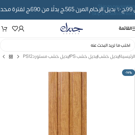
Skip to navigation
✨ بديل الرخام المرن 565ج بدلًا من 690ج لفترة محدوده
Skip to main content
القائمة
الرئيسية
/
بديل خشب
/
بديل خشب PS
/
بديل خشب مستوردPS12
-14%