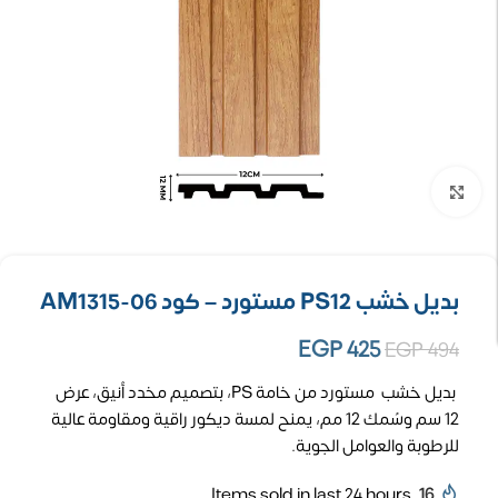
تكبير الصورة
بديل خشب PS12 مستورد – كود AM1315-06
EGP
425
EGP
494
بديل خشب مستورد من خامة PS، بتصميم مخدد أنيق، عرض
12 سم وسُمك 12 مم، يمنح لمسة ديكور راقية ومقاومة عالية
للرطوبة والعوامل الجوية.
Items sold in last 24 hours
16