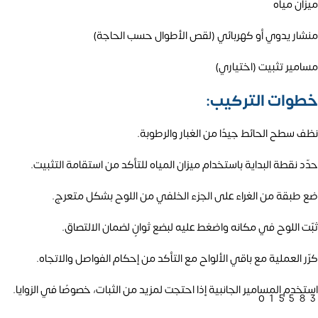
ميزان مياه
منشار يدوي أو كهربائي (لقص الأطوال حسب الحاجة)
مسامير تثبيت (اختياري)
خطوات التركيب:
نظف سطح الحائط جيدًا من الغبار والرطوبة.
حدّد نقطة البداية باستخدام ميزان المياه للتأكد من استقامة التثبيت.
ضع طبقة من الغراء على الجزء الخلفي من اللوح بشكل متعرج.
ثبّت اللوح في مكانه واضغط عليه لبضع ثوانٍ لضمان الالتصاق.
كرّر العملية مع باقي الألواح مع التأكد من إحكام الفواصل والاتجاه.
استخدم المسامير الجانبية إذا احتجت لمزيد من الثبات، خصوصًا في الزوايا.
01558