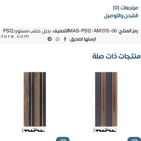
مراجعات (0)
الشحن والتوصيل
رمز المنتج:
MAS-PS12-AM1315-06
التصنيف:
بديل خشب مستوردPS12
Store.com
ارسلها لصديق:
منتجات ذات صلة
-14%
-14%