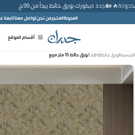
ة🔥 🏡جدد ديكورك بورق حائط يبدأ من 99ج
Skip to navigation
Skip to main content
المدونة
المتجر
من نحن
تواصل معنا
تابعنا 
أقسام الموقع
الرئيسية
/
ورق حائط
/
Light
/
ورق حائط 15 متر مربع