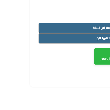
فة إلى السلة
اطلبها الان
ن ستور