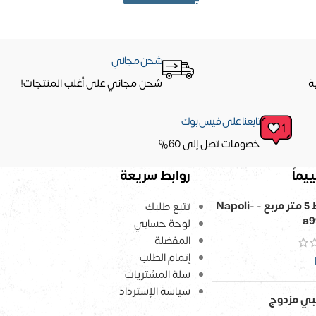
شحن مجاني
ة
شحن مجاني على أغلب المنتجات!
تابعنا على فيس بوك
خصومات تصل إلى 60%
يماً
روابط سريعة
ورق حائط 5 متر مربع - Napoli-
تتبع طلبك
a9
لوحة حسابي
المفضلة
إتمام الطلب
سلة المشتريات
سياسة الإسترداد
ي مزدوج