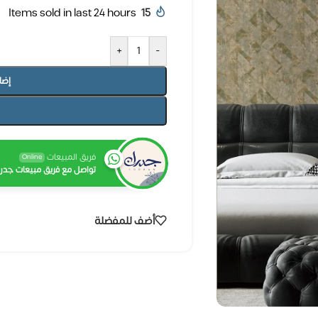
Items sold in last 24 hours
15
+
-
إضا
فريق المبيعات
Online
تواصل مع فريق مبيعات جدرا
أضف للمفضلة