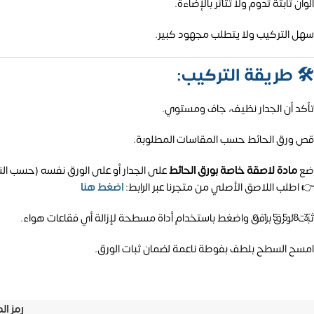
ألوان ثابتة تدوم ولا تتأثر بالإضاءة.
سهل التركيب ولا يتطلب مجهود كبير.
🛠️
طريقة التركيب:
تأكد أن الجدار نظيف، جاف ومستوي.
قص ورق الحائط حسب المقاسات المطلوبة.
ضع
مادة لاصقة خاصة بورق الحائط
على الجدار أو على الورق نفسه (حسب الن
👉 اطلب اللاصق الأصلي من متجرنا عبر الرابط:
اضغط هنا
01558
ثبّت الورق برفق واضغط باستخدام أداة مسطحة لإزالة أي فقاعات هواء.
امسح السطح بلطف بفوطة ناعمة لضمان ثبات الورق.
رمز ال