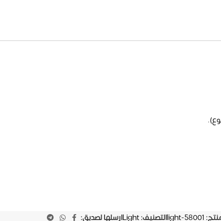
وع).
منتج:
light-58001
التصنيف:
Light
ارسلها لصديق: