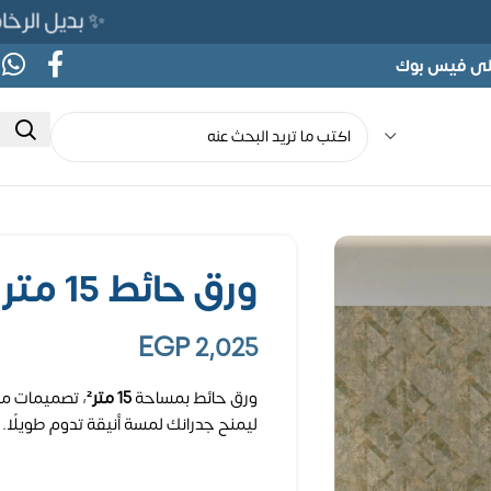
✨ بديل الرخام المرن 565ج بدلًا من 690ج لف
على فيس بوك
ورق حائط 15 متر مربع
EGP
2,025
ورق حائط بمساحة
15 متر²
، تصميمات مت
ليمنح جدرانك لمسة أنيقة تدوم طويلًا.