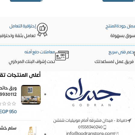
مان جودة المنتج
إحترافية التعامل
سوق بسهولة
تعامل بثقة واحترافي
دعم فنى سريع
معاملات دفع آمنه
فريق عمل لمساعدتك
تحت إشراف البنك المركزي
أعلى المنتجات تقي
9930112
EGP
950
دمياط - ميدان مشرفه أمام موبيليات شنشن
01558340240
سلم خشب
info@godranstore.com