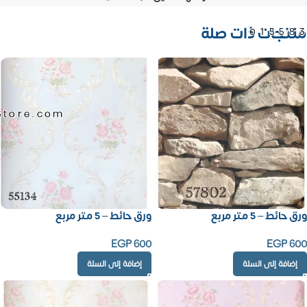
منتجات ذات صلة
01558
Store.com
ورق حائط – 5 متر مربع
ورق حائط – 5 متر مربع
EGP
600
EGP
600
إضافة إلى السلة
إضافة إلى السلة