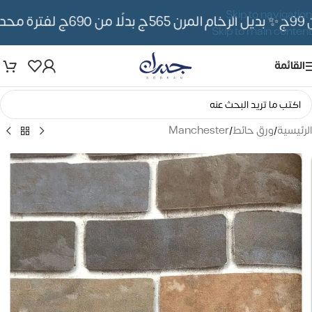
Skip to navigation
✨ بديل الرخام المرن 565ج بدلًا من 690ج لفترة محدوده
Skip to main content
القائمة
الرئيسية
/
ورق حائط
/
Manchester