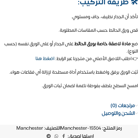
🛠️
طريقة التركيب:
تأكد أن الجدار نظيف، جاف ومستوي.
قص ورق الحائط حسب المقاسات المطلوبة.
ضع
مادة لاصقة خاصة بورق الحائط
على الجدار أو على الورق نفسه (حسب
النوع).
👉 اطلب اللاصق الأصلي من متجرنا عبر الرابط:
اضغط هنا
ثبّت الورق برفق واضغط باستخدام أداة مسطحة لإزالة أي فقاعات هواء.
امسح السطح بلطف بفوطة ناعمة لضمان ثبات الورق.
مراجعات (0)
الشحن والتوصيل
رمز المنتج:
Manchester-19304
التصنيف:
Manchester
ارسلها لصديق: