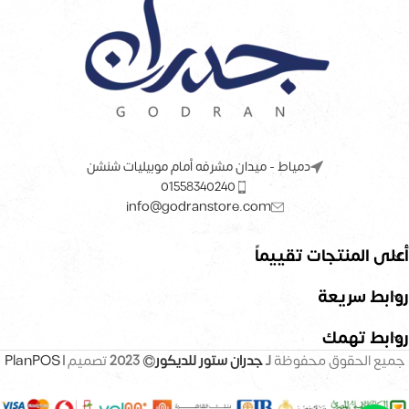
دمياط - ميدان مشرفه أمام موبيليات شنشن
01558340240
info@godranstore.com
أعلى المنتجات تقييماً
روابط سريعة
روابط تهمك
جميع الحقوق محفوظة
لـ
جدران ستور للديكور
© 2023
تصميم |
PlanPOS