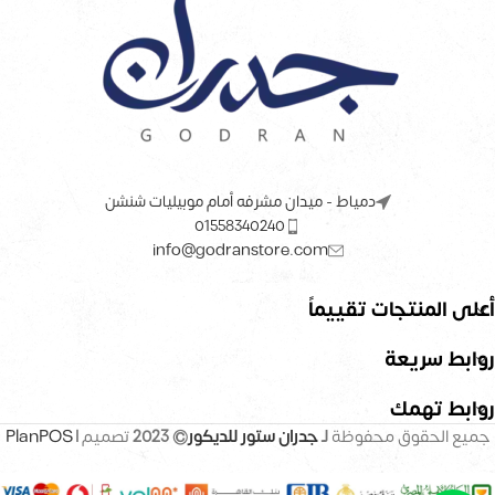
دمياط - ميدان مشرفه أمام موبيليات شنشن
01558340240
info@godranstore.com
أعلى المنتجات تقييماً
روابط سريعة
روابط تهمك
جميع الحقوق محفوظة
لـ
جدران ستور للديكور
© 2023
تصميم |
PlanPOS