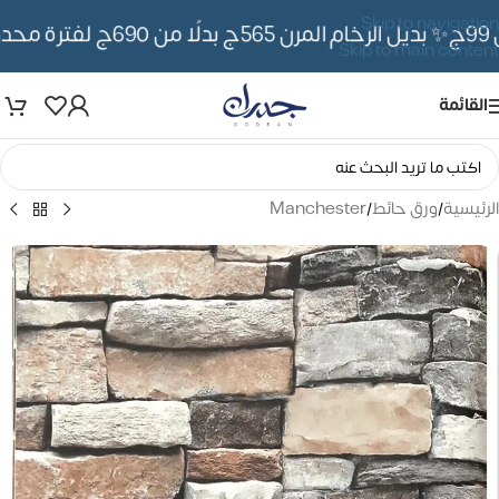
Skip to navigation
✨ بديل الرخام المرن 565ج بدلًا من 690ج لفترة محدوده
Skip to main content
القائمة
الرئيسية
/
ورق حائط
/
Manchester