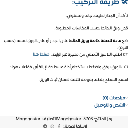
🛠️
طريقة التركيب:
تأكد أن الجدار نظيف، جاف ومستوي.
قص ورق الحائط حسب المقاسات المطلوبة.
ضع
مادة لاصقة خاصة بورق الحائط
على الجدار أو على الورق نفسه (حسب
النوع).
👉 اطلب اللاصق الأصلي من متجرنا عبر الرابط:
اضغط هنا
ثبّت الورق برفق واضغط باستخدام أداة مسطحة لإزالة أي فقاعات هواء.
امسح السطح بلطف بفوطة ناعمة لضمان ثبات الورق.
مراجعات (0)
الشحن والتوصيل
رمز المنتج:
Manchester-5703
التصنيف:
Manchester
ارسلها لصديق: