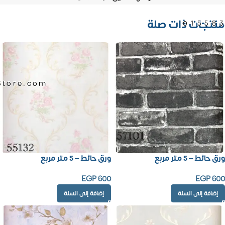
منتجات ذات صلة
01558
Store.com
ورق حائط – 5 متر مربع
ورق حائط – 5 متر مربع
EGP
600
EGP
600
إضافة إلى السلة
إضافة إلى السلة