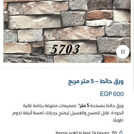
تكبير الصورة
ورق حائط – 5 متر مربع
EGP
600
ورق حائط بمساحة
5 متر²
، تصميمات متنوعة بخامة عالية
الجودة، قابل للمسح والغسيل ليمنح جدرانك لمسة أنيقة تدوم
طويلًا.
Items sold in last 24 hours
20