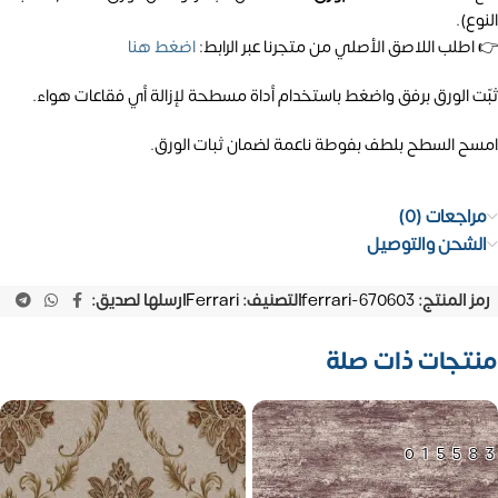
النوع).
👉 اطلب اللاصق الأصلي من متجرنا عبر الرابط:
اضغط هنا
ثبّت الورق برفق واضغط باستخدام أداة مسطحة لإزالة أي فقاعات هواء.
امسح السطح بلطف بفوطة ناعمة لضمان ثبات الورق.
مراجعات (0)
الشحن والتوصيل
رمز المنتج:
ferrari-670603
التصنيف:
Ferrari
ارسلها لصديق:
منتجات ذات صلة
01558