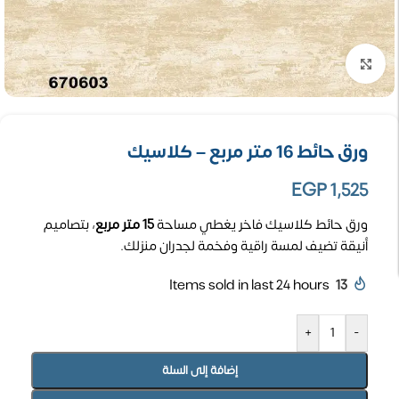
تكبير الصورة
ورق حائط 16 متر مربع – كلاسيك
EGP
1,525
ورق حائط كلاسيك فاخر يغطي مساحة
15 متر مربع
، بتصاميم
أنيقة تضيف لمسة راقية وفخمة لجدران منزلك.
Items sold in last 24 hours
13
+
-
إضافة إلى السلة