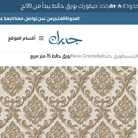
ة🔥 🏡جدد ديكورك بورق حائط يبدأ من 99ج
Skip to navigation
Skip to main content
المدونة
المتجر
من نحن
تواصل معنا
تابعنا 
أقسام الموقع
الرئيسية
/
ورق حائط
/
New Graziella
/
ورق حائط 15 متر مربع