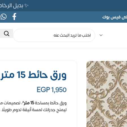
✨ بديل الرخام المرن 565ج بدلًا من 690ج لف
على فيس بوك
ورق حائط 15 متر مربع
EGP
1,950
ورق حائط بمساحة
15 متر²
، تصميمات مت
ليمنح جدرانك لمسة أنيقة تدوم طويلًا.