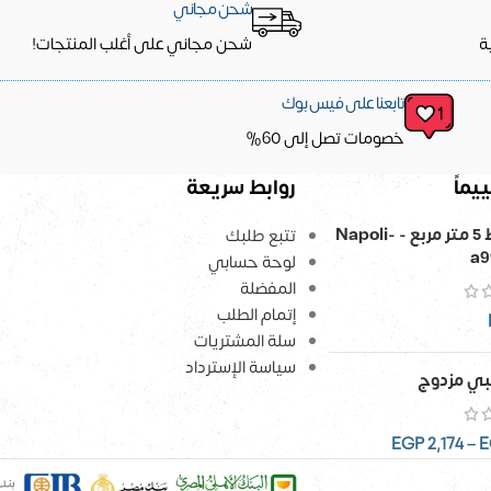
شحن مجاني
ة
شحن مجاني على أغلب المنتجات!
تابعنا على فيس بوك
خصومات تصل إلى 60%
يماً
روابط سريعة
ورق حائط 5 متر مربع - Napoli-
تتبع طلبك
a9
لوحة حسابي
المفضلة
إتمام الطلب
سلة المشتريات
سياسة الإسترداد
ي مزدوج
EGP
2,174
–
E