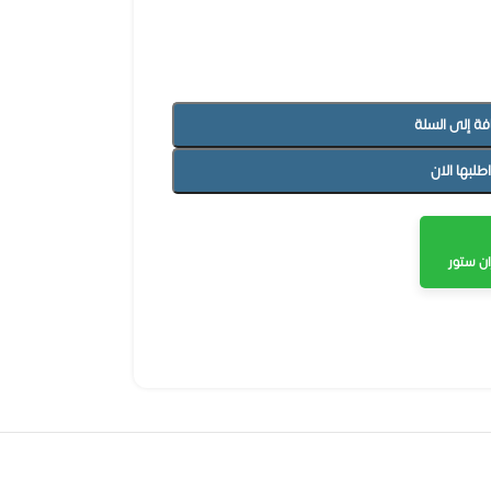
فة إلى السلة
اطلبها الان
ن ستور