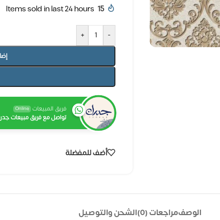
Items sold in last 24 hours
15
+
-
إضا
فريق المبيعات
Online
تواصل مع فريق مبيعات جدرا
أضف للمفضلة
الوصف
مراجعات (0)
الشحن والتوصيل