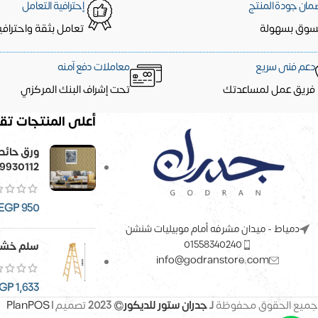
مان جودة المنتج
إحترافية التعامل
سوق بسهولة
تعامل بثقة واحترافي
دعم فنى سريع
معاملات دفع آمنه
فريق عمل لمساعدتك
تحت إشراف البنك المركزي
أعلى المنتجات تقي
9930112
EGP
950
دمياط - ميدان مشرفه أمام موبيليات شنشن
01558340240
سلم خشب
info@godranstore.com
GP
1,633
جميع الحقوق محفوظة
لـ
جدران ستور للديكور
© 2023
تصميم |
PlanPOS