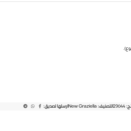
وع).
تج:
29044
التصنيف:
New Graziella
ارسلها لصديق: