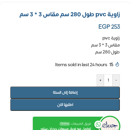
زاوية pvc طول 280 سم مقاس 3 * 3 سم
EGP
253
زاوية pvc
مقاس 3 * 3 سم
طول 280 سم
Items sold in last 24 hours
15
+
-
إضافة إلى السلة
اطلبها الان
فريق المبيعات
Online
تواصل مع فريق مبيعات جدران ستور