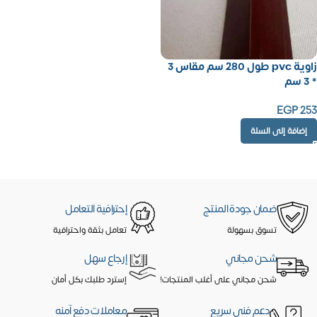
زاوية pvc طول 280 سم مقاس 3
* 3 سم
EGP
253
إضافة إلى السلة
ضمان جودة المنتج
إحترافية التعامل
تسوق بسهولة
تعامل بثقة واحترافية
شحن مجاني
إرجاع سهل
شحن مجاني على أغلب المنتجات!
إسترد طلبك بكل أمان
دعم فنى سريع
معاملات دفع آمنه