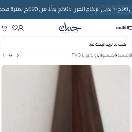
Skip to navigation
✨ بديل الرخام المرن 565ج بدلًا من 690ج لفترة محدوده
Skip to main content
القائمة
الرئيسية
/
اكسسوار
/
زوايا
/
زوايا PVC