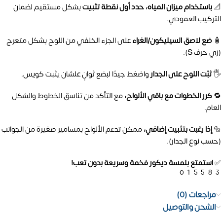
📐
باستخدام ميزان المياه، حدد أول نقطة تثبيت
بشكل مستقيم لضمان
التركيب العمودي.
🧴
ضع لاصق السيليكون/الغراء
على الجزء الخلفي من اللوح بشكل متعرج
(زي حرف S).
🖐️
ثبّت اللوح على الجدار
واضغط جيدًا لبضع ثوانٍ علشان يثبت كويس.
🔁
كرر الخطوات مع باقي الألواح،
مع التأكد من تناسق الخطوط والشكل
العام.
🔩
إذا رغبت بتثبيت إضافي،
ممكن تدعم الألواح بمسامير صغيرة من الجوانب
(حسب نوع الجدار).
✅
استمتع بلمسة ديكور فخمة وسريعة بدون تعب!
01558
مراجعات (0)
الشحن والتوصيل