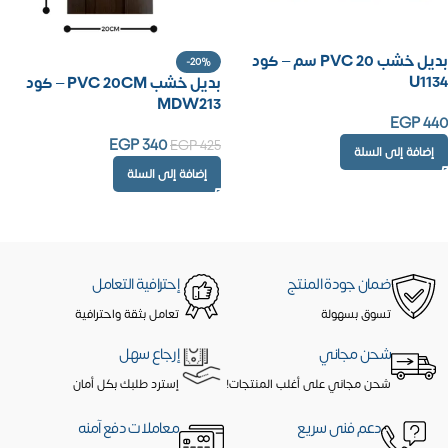
بديل خشب PVC 20 سم – كود
-20%
U1134
بديل خشب PVC 20CM – كود
MDW213
EGP
440
EGP
340
EGP
425
إضافة إلى السلة
إضافة إلى السلة
ضمان جودة المنتج
إحترافية التعامل
تسوق بسهولة
تعامل بثقة واحترافية
شحن مجاني
إرجاع سهل
شحن مجاني على أغلب المنتجات!
إسترد طلبك بكل أمان
دعم فنى سريع
معاملات دفع آمنه