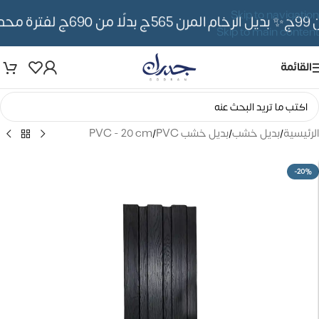
Skip to navigation
✨ بديل الرخام المرن 565ج بدلًا من 690ج لفترة محدوده
Skip to main content
القائمة
الرئيسية
/
بديل خشب
/
بديل خشب PVC
/
PVC - 20 cm
-20%