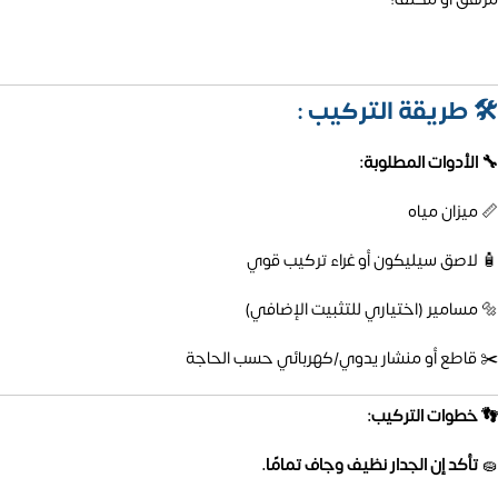
🛠️
طريقة التركيب :
🔧 الأدوات المطلوبة:
📏 ميزان مياه
🧴 لاصق سيليكون أو غراء تركيب قوي
🔩 مسامير (اختياري للتثبيت الإضافي)
✂️ قاطع أو منشار يدوي/كهربائي حسب الحاجة
👣 خطوات التركيب:
🧽
تأكد إن الجدار نظيف وجاف تمامًا.