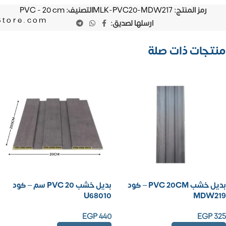
رمز المنتج:
MLK-PVC20-MDW217
التصنيف:
PVC - 20 cm
Store.com
ارسلها لصديق:
منتجات ذات صلة
بديل خشب PVC 20CM – كود
بديل خشب PVC 20 سم – كود
U68010
MDW219
EGP
440
EGP
325