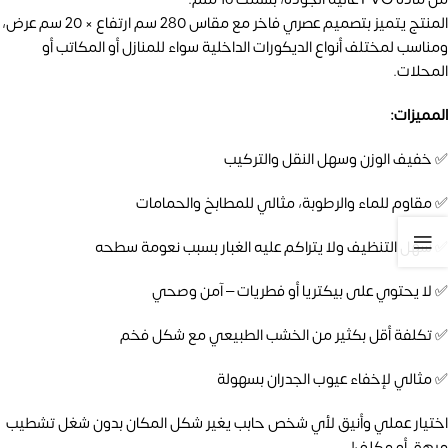
المنتج يتميز بتصميم عصري فاخر مع مقاس 280 سم ارتفاع × 20 سم عرض،
ومناسب لمختلف أنواع الديكورات الداخلية سواء للمنازل أو المكاتب أو
المحلات.
المميزات:
✅ خفيف الوزن وسهل النقل والتركيب
✅ مقاوم للماء والرطوبة، مثالي للمطابخ والحمامات
✅ سهل التنظيف ولا يتراكم عليه الغبار بسبب نعومة سطحه
✅ لا يحتوي على بيكتريا أو فطريات – آمن وصحي
✅ تكلفة أقل بكثير من الخشب الطبيعي مع شكل فخم
✅ مثالي لإخفاء عيوب الجدران بسهولة
اختيار عملي وأنيق لأي شخص حابب يغير شكل المكان بدون شغل تشطيب
مرهق أو مكلف!