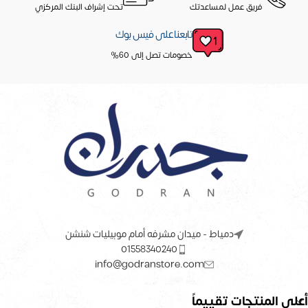
فريق عمل لمساعدتك
تحت إشراف البنك المركزي
تابعنا على فيس بوك
خصومات تصل إلى 60%
دمياط - ميدان مشرفه أمام موبيليات شنشن
01558340240
info@godranstore.com
أعلى المنتجات تقييماً