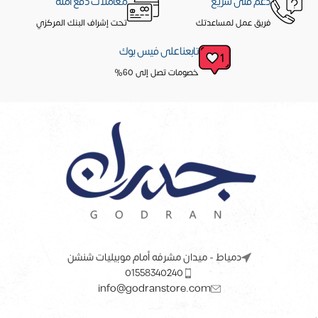
دعم فنى سريع
معاملات دفع آمنه
فريق عمل لمساعدتك
تحت إشراف البنك المركزي
تابعنا على فيس بوك
خصومات تصل إلى 60%
دمياط - ميدان مشرفه أمام موبيليات شنشن
01558340240
info@godranstore.com