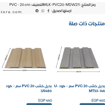
رمز المنتج:
MLK-PVC20-MDW211
التصنيف:
PVC - 20 cm
ارسلها لصديق:
Store.com
منتجات ذات صلة
بديل خشب PVC 20 سم – كود U-
بديل خشب PVC 20 سم – كود
U9480
MT53-146
EGP
440
EGP
440