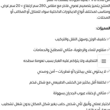
المنتج يتميز بتصميم عصري فاخر مع مقاس 280 سم ارتفاع × 20 سم عرض،
ومناسب لمختلف أنواع الديكورات الداخلية سواء للمنازل أو المكاتب أو
المحلات.
المميزات:
✅ خفيف الوزن وسهل النقل والتركيب
✅ مقاوم للماء والرطوبة، مثالي للمطابخ والحمامات
✅ سهل التنظيف ولا يتراكم عليه الغبار بسبب نعومة سطحه
✅ لا يحتوي على بيكتريا أو فطريات – آمن وصحي
✅ تكلفة أقل بكثير من الخشب الطبيعي مع شكل فخم
✅ مثالي لإخفاء عيوب الجدران بسهولة
اختيار عملي وأنيق لأي شخص حابب يغير شكل المكان بدون شغل تشطيب
مرهق أو مكلف!