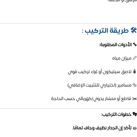
🛠️
طريقة التركيب :
🔧 الأدوات المطلوبة:
📏 ميزان مياه
🧴 لاصق سيليكون أو غراء تركيب قوي
🔩 مسامير (اختياري للتثبيت الإضافي)
✂️ قاطع أو منشار يدوي/كهربائي حسب الحاجة
👣 خطوات التركيب:
🧽
تأكد إن الجدار نظيف وجاف تمامًا.