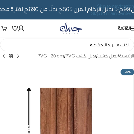
Skip to navigation
✨ بديل الرخام المرن 565ج بدلًا من 690ج لفترة محدوده
Skip to main content
القائمة
الرئيسية
/
بديل خشب
/
بديل خشب PVC
/
PVC - 20 cm
-20%