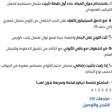
📐
باستخدام ميزان المياه، حدد أول نقطة تثبيت
بشكل مستقيم لضمان
التركيب العمودي.
🧴
ضع لاصق السيليكون/الغراء
على الجزء الخلفي من اللوح بشكل متعرج
(زي حرف S).
🖐️
ثبّت اللوح على الجدار
واضغط جيدًا لبضع ثوانٍ علشان يثبت كويس.
🔁
كرر الخطوات مع باقي الألواح،
مع التأكد من تناسق الخطوط والشكل
العام.
🔩
إذا رغبت بتثبيت إضافي،
ممكن تدعم الألواح بمسامير صغيرة من الجوانب
(حسب نوع الجدار).
✅
استمتع بلمسة ديكور فخمة وسريعة بدون تعب!
01558
مراجعات (0)
الشحن والتوصيل