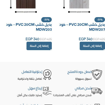
-20%
-20%
بديل خشب PVC 20CM – كود
بديل خشب PVC 20CM – كود
MDW203
MDW207
EGP
340
EGP
340
EGP
425
EGP
425
إضافة إلى السلة
إضافة إلى السلة
ضمان جودة المنتج
إحترافية التعامل
تسوق بسهولة
تعامل بثقة واحترافية
شحن مجاني
إرجاع سهل
شحن مجاني على أغلب المنتجات!
إسترد طلبك بكل أمان