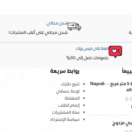
شحن مجاني
ة
شحن مجاني على أغلب المنتجات!
تابعنا على فيس بوك
خصومات تصل إلى 60%
يماً
روابط سريعة
ورق حائط 5 متر مربع - Napoli-
تتبع طلبك
a9
لوحة حسابي
المفضلة
إتمام الطلب
سلة المشتريات
سياسة الإسترداد
ي مزدوج