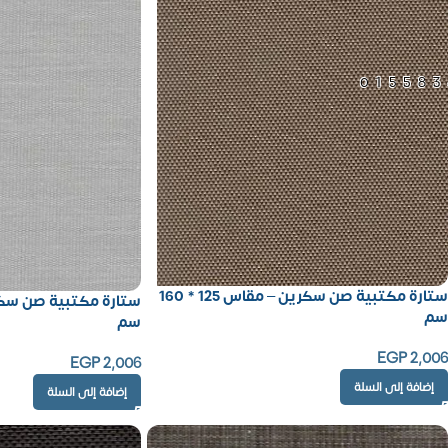
01558
ستارة مكتبية صن سكرين – مقاس 125 * 160
سم
سم
EGP
2,006
EGP
2,006
إضافة إلى السلة
إضافة إلى السلة