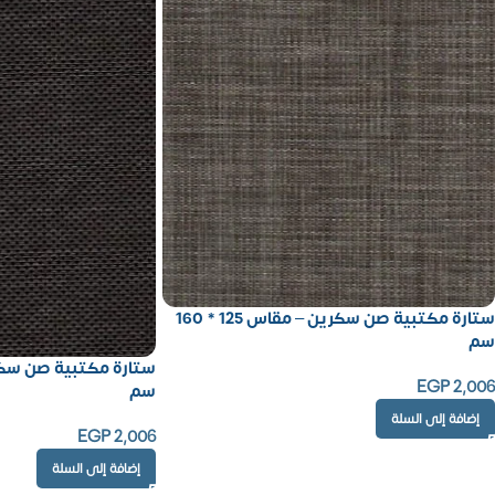
ستارة مكتبية صن سكرين – مقاس 125 * 160
سم
EGP
2,006
سم
إضافة إلى السلة
EGP
2,006
إضافة إلى السلة