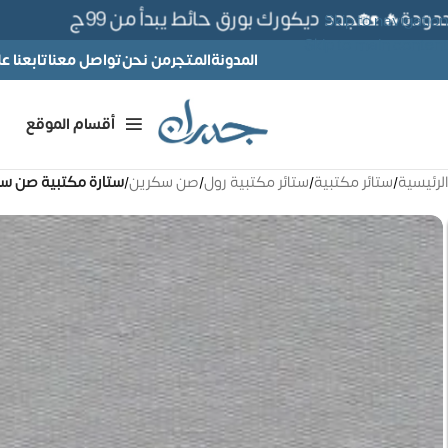
🔥 🏡جدد ديكورك بورق حائط يبدأ من 99ج
Skip to navigation
Skip to main content
المدونة
المتجر
من نحن
تواصل معنا
تابعنا 
أقسام الموقع
الرئيسية
/
ستائر مكتبية
/
ستائر مكتبية رول
/
صن سكرين
/
ستارة مكتبية صن سكرين – 