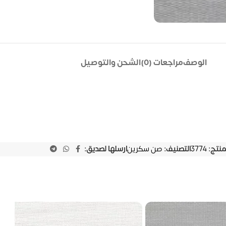
الوصف
مراجعات (0)
الشحن والتوصيل
لمنتج:
3774
التصنيف:
صن سكرين
ارسلها لصديق: