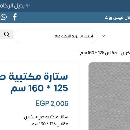
✨ بديل الرخام المرن 565ج بدلًا من 690ج لفتر
على فيس بوك
مقاس 125 * 160 سم
ستارة مكتبية 
125 * 160 سم
EGP
2,006
ستائر مكتبيه صن سكرين
مقاس 125 * 160 سم