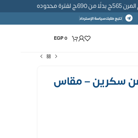
ة محدوده
تتبع طلبك
سياسة الإسترداد
EGP
0
صن سكرين – مقاس