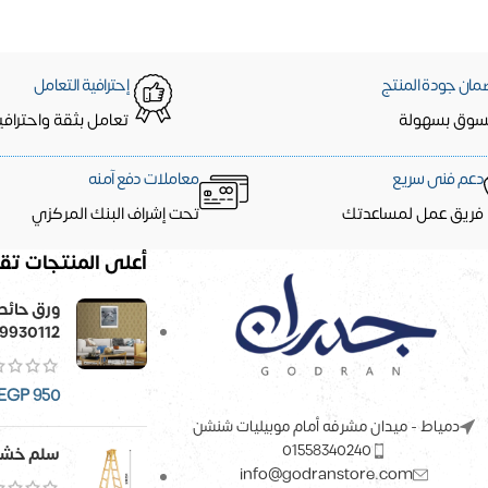
مان جودة المنتج
إحترافية التعامل
سوق بسهولة
تعامل بثقة واحترافي
دعم فنى سريع
معاملات دفع آمنه
فريق عمل لمساعدتك
تحت إشراف البنك المركزي
أعلى المنتجات تقي
9930112
EGP
950
دمياط - ميدان مشرفه أمام موبيليات شنشن
01558340240
سلم خشب
info@godranstore.com