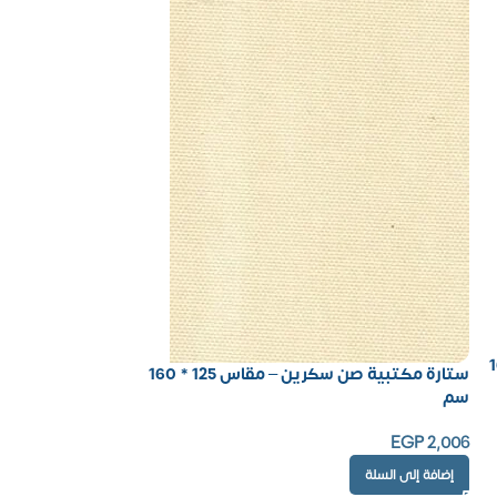
 125 * 160
ستارة مكتبية صن سكرين – مقاس 125 * 160
سم
EGP
2,006
إضافة إلى السلة