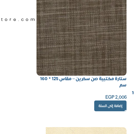
Store.com
ستارة مكتبية صن سكرين – مقاس 125 * 160
سم
 125 * 160
EGP
2,006
إضافة إلى السلة