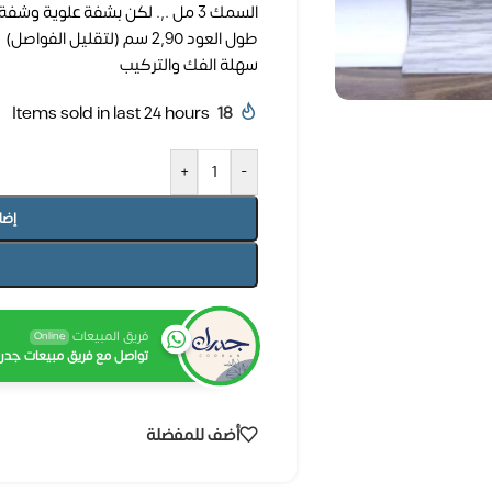
السمك 3 مل .,. لكن بشفة علوية وشفة سفلية تغطى مساحة إجمالية 1.5سم
طول العود 2,90 سم (لتقليل الفواصل)
سهلة الفك والتركيب
Items sold in last 24 hours
18
+
-
إضا
فريق المبيعات
Online
تواصل مع فريق مبيعات جدرا
أضف للمفضلة