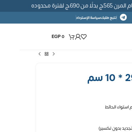
 لفترة محدوده
تتبع طلبك
سياسة الإسترداد
EGP
0
 استواء الحائط