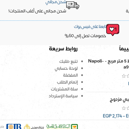
شحن مجاني
ة
شحن مجاني على أغلب المنتجات!
تابعنا على فيس بوك
خصومات تصل إلى 60%
يماً
روابط سريعة
ورق حائط 5 متر مربع - Napoli-
تتبع طلبك
a9
لوحة حسابي
المفضلة
إتمام الطلب
سلة المشتريات
سياسة الإسترداد
ي مزدوج
EGP
2,174
–
E