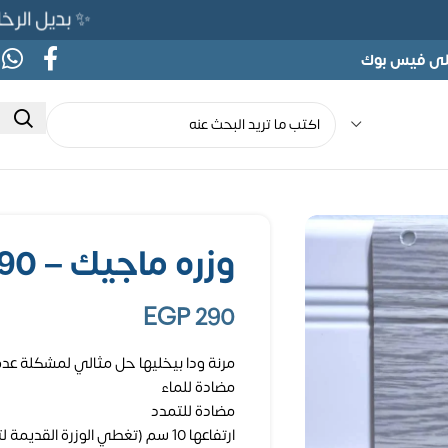
✨ بديل الرخام المرن 565ج بدلًا من 690ج
على فيس بوك
وزره ماجيك – 290 * 10 سم
EGP
290
مرنة ودا بيخليها حل مثالي لمشكلة عدم
مضادة للماء
مضادة للتمدد
ارتفاعها 10 سم (تغطي الوزرة القديمة لتجديد بدون تكسير)