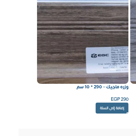
وزره ماجيك – 290 * 10 سم
EGP
290
إضافة إلى السلة