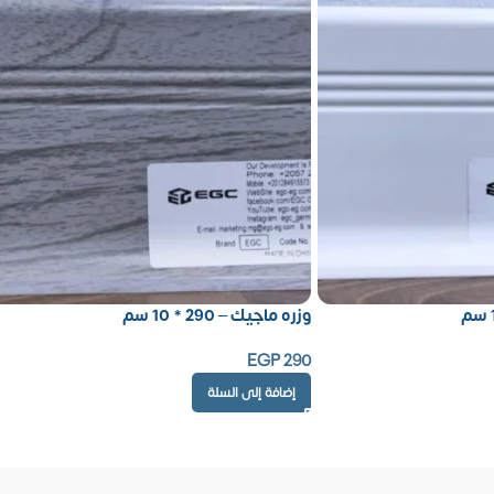
وزره ماجيك – 290 * 10 سم
EGP
290
إضافة إلى السلة