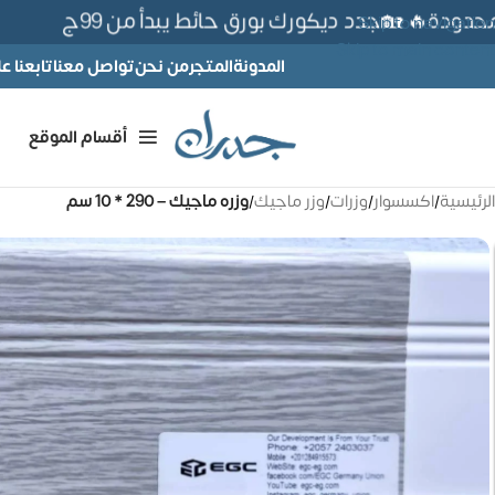
دة🔥 🏡جدد ديكورك بورق حائط يبدأ من 99ج
Skip to navigation
Skip to main content
المدونة
المتجر
من نحن
تواصل معنا
تابعنا 
أقسام الموقع
الرئيسية
/
اكسسوار
/
وزرات
/
وزر ماجيك
/
وزره ماجيك – 290 * 10 سم