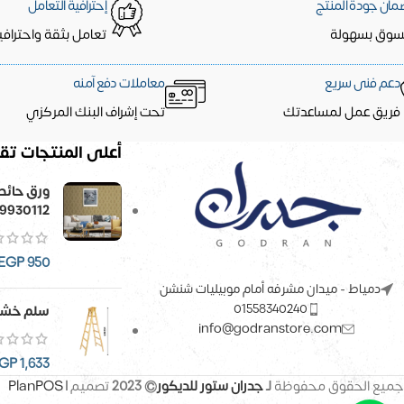
مان جودة المنتج
إحترافية التعامل
سوق بسهولة
تعامل بثقة واحترافي
دعم فنى سريع
معاملات دفع آمنه
فريق عمل لمساعدتك
تحت إشراف البنك المركزي
أعلى المنتجات تقي
9930112
EGP
950
دمياط - ميدان مشرفه أمام موبيليات شنشن
01558340240
سلم خشب
info@godranstore.com
GP
1,633
جميع الحقوق محفوظة
لـ
جدران ستور للديكور
© 2023
تصميم |
PlanPOS