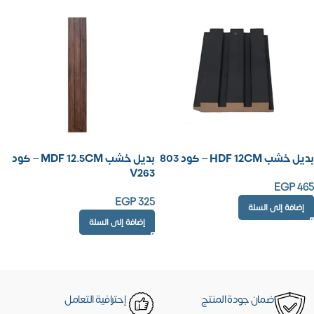
بديل خشب HDF 12CM – كود 803
بديل خشب MDF 12.5CM – كود
V263
EGP
465
EGP
325
إضافة إلى السلة
إضافة إلى السلة
ضمان جودة المنتج
إحترافية التعامل