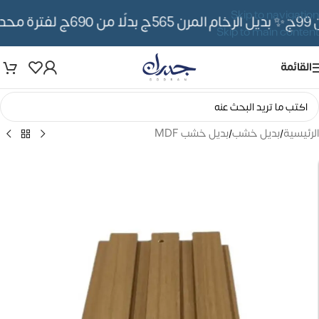
Skip to navigation
✨ بديل الرخام المرن 565ج بدلًا من 690ج لفترة محدوده
Skip to main content
القائمة
الرئيسية
/
بديل خشب
/
بديل خشب MDF