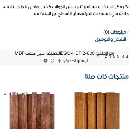
🔧 يمكن استخدام مسامير تثبيت من الجوانب كخيار إضافي لتعزيز التثبيت،
خاصةً في المساحات المرتفعة أو الأسطح غير المنتظمة.
مراجعات (0)
الشحن والتوصيل
رمز المنتج:
EGC-HDF12-808
التصنيف:
بديل خشب MDF
01558
ارسلها لصديق:
منتجات ذات صلة
Store.com