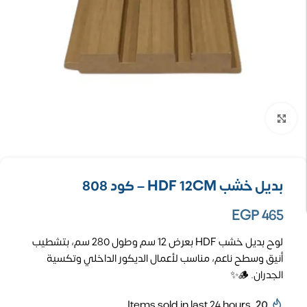
تكبير الصورة
بديل خشب HDF 12CM – كود 808
EGP
465
لوح بديل خشب HDF بعرض 12 سم وطول 280 سم، بتشطيب
أنيق وسطح ناعم، مناسب لأعمال الديكور الداخلي وتكسية
الجدران. 🪵✨
Items sold in last 24 hours
20