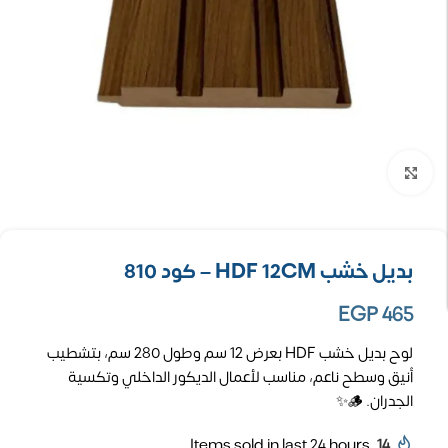
تكبير الصورة
بديل خشب HDF 12CM – كود 810
EGP
465
لوح بديل خشب HDF بعرض 12 سم وطول 280 سم، بتشطيب
أنيق وسطح ناعم، مناسب لأعمال الديكور الداخلي وتكسية
الجدران. 🪵✨
Items sold in last 24 hours
14