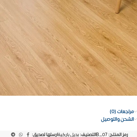
مراجعات (0)
الشحن والتوصيل
رمز المنتج:
B_07
التصنيف:
بديل باركية
ارسلها لصديق: