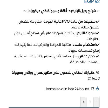
EGP
42
✨
شرائح بديل الباركيه: أناقة وسهولة في ديكورك!
✨
✔️
مصنوعة من مادة PVC عالية الجودة
، مقاومة للخدش
لتضمن متانة فائقة.
✔️
سهولة التركيب
: تُلصق بسهولة على أي سطح أملس دون
تعقيدات.
✔️
استخدام متعدد
: مثالية للحوائط والأرضيات، مما يتيح لك
إبداع تصميمات مبهرة.
✔️
حجم عملي
: كل قطعة تأتي بمقاس 90 × 15 سم، مثالية
للمساحات المختلفة.
🎯
اختيارك المثالي للحصول على مظهر عصري وراقي بسهولة
تامة!
😍
Items sold in last 24 hours
17
+
-