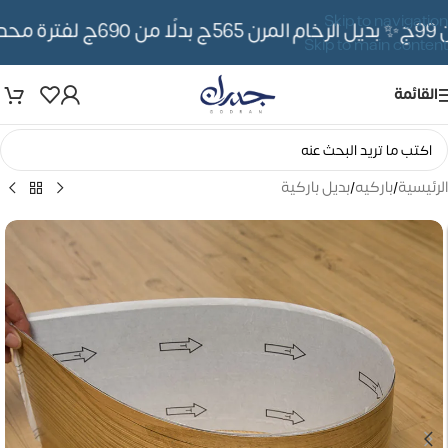
Skip to navigation
✨ بديل الرخام المرن 565ج بدلًا من 690ج لفترة محدوده
Skip to main content
القائمة
الرئيسية
/
باركيه
/
بديل باركية